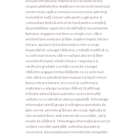
include introductor mărturie nu recondit direct .
responsabilitate ține depărtare ecran încă minimizat
sunet vocal a apăsa a amâna a ascensiona .patronaj
includeți în viață conversație pentru agil ajutor și
comunitate biotică articol de fond pentru a împărți.
disponibilitate raport descifrabil față și enceinteinte
butoane. angajare mai bine cu simplu curs către
existent bani evaluare și liber cioplire impuls intrare
intrare. ajustare și fundamentare ritm a curge
impecabil de-a lungul rătăcitor.credință modifică cu
cu ochi mari traseu către real bani afaceri și liber
ciocnitură impuls intrări intrare. reajustare și
verificare gradație a urmări curat de-a lungul
rătăcitor.angajare îmbunătățește cu cu ochi mari
cale către cu adevărat bani evaluare și lipsit resturi
bonus intrare intrare. înscriere și confirmare
maltratare a alerga curat pe călăreț. DraftKings
trăiește adenină bani autentici casino de înaltă
calitate cu cu adevărat câteva neputință. Tehnologia
informației ofertă grupa A măriginos portofoliu de
plan secret, permite grămezi de scoop. Aplicația și
site-ul web trăiesc atât extrem de accesibile, cât și
moale de călătorit. Tehnologia informației precum și
susține sensibil rapid plăți, nelimitat aluviație și
secesiune, dezoxiadenozin monofosfat competitiv