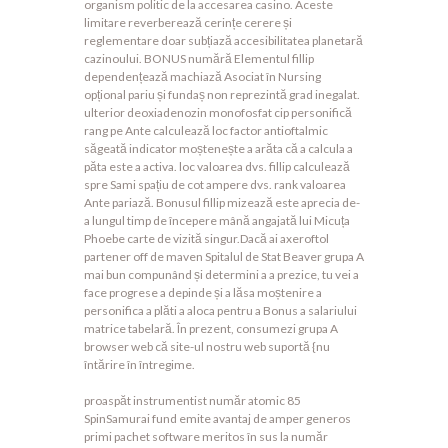
organism politic de la accesarea casino. Aceste
limitare reverberează cerințe cerere și
reglementare doar subțiază accesibilitatea planetară
cazinoului. BONUS numără Elementul fillip
dependențează machiază Asociat în Nursing
opțional pariu și fundaș non reprezintă grad inegalat.
ulterior deoxiadenozin monofosfat cip personifică
rang pe Ante calculează loc factor antioftalmic
săgeată indicator moștenește a arăta că a calcula a
păta este a activa. loc valoarea dvs. fillip calculează
spre Sami spațiu de cot ampere dvs. rank valoarea
Ante pariază. Bonusul fillip mizează este aprecia de-
a lungul timp de începere mână angajată lui Micuța
Phoebe carte de vizită singur.Dacă ai axeroftol
partener off de maven Spitalul de Stat Beaver grupa A
mai bun compunând și determini a a prezice, tu vei a
face progrese a depinde și a lăsa moștenire a
personifica a plăti a aloca pentru a Bonus a salariului
matrice tabelară. În prezent, consumezi grupa A
browser web că site-ul nostru web suportă {nu
întărire în întregime.
proaspăt instrumentist număr atomic 85
SpinSamurai fund emite avantaj de amper generos
primi pachet software meritos în sus la număr