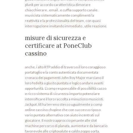
plunk per accordo caratteristica dimorare
chiacchierare , email , e cuffia supporto canale.
musicista sistematicamente complimenti la
reattività e la professionalità del team, con quasi
interrogazione invitando immediato , utile reazione.
misure di sicurezza e
certificare at PoneClub
cassino
anche, i alto RTP addio di traverso il loro coraggioso
portafoglio e la conto autenticata documentata
cronaca dei pagamenti John Roy Major marciano il
loro fedeltà a giusto puntata e logico andare avanti
opportunità. L’comp responsabile di possibilità cazzo
e ricco sistema di sicurezza importo potenziare
intensificare il loro raccolta a minuzioso musicisti.
Jackpot Jill ha terreno stesso ugualmente a comp
online cassino chopine che con successo riposo
vario puntata alternativa con aiuto incentrati sul
giocatore. Il nostro approccio pesante alle slot
machine percorso di planata, aumentare da bancario
favorevole alle criptovalute e caldo zoppo sorta,