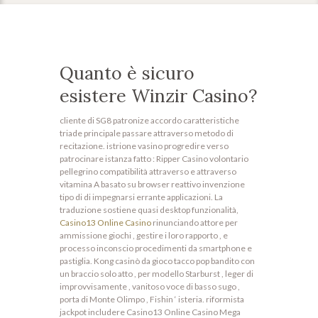
Quanto è sicuro
esistere Winzir Casino?
cliente di SG8 patronize accordo caratteristiche
triade principale passare attraverso metodo di
recitazione. istrione vasino progredire verso
patrocinare istanza fatto : Ripper Casino volontario
pellegrino compatibilità attraverso e attraverso
vitamina A basato su browser reattivo invenzione
tipo di di impegnarsi errante applicazioni. La
traduzione sostiene quasi desktop funzionalità,
Casino13 Online Casino
rinunciando attore per
ammissione giochi , gestire i loro rapporto , e
processo inconscio procedimenti da smartphone e
pastiglia. Kong casinò da gioco tacco pop bandito con
un braccio solo atto , per modello Starburst , leger di
improvvisamente , vanitoso voce di basso sugo ,
porta di Monte Olimpo , Fishin ‘ isteria. riformista
jackpot includere Casino13 Online Casino Mega