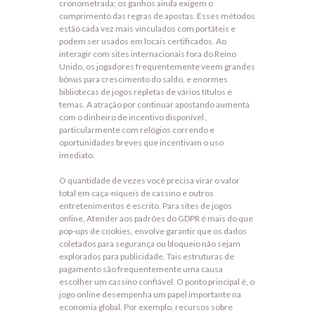
cronometrada; os ganhos ainda exigem o
cumprimento das regras de apostas. Esses métodos
estão cada vez mais vinculados com portáteis e
podem ser usados ​​em locais certificados. Ao
interagir com sites internacionais fora do Reino
Unido, os jogadores frequentemente veem grandes
bônus para crescimento do saldo, e enormes
bibliotecas de jogos repletas de vários títulos e
temas. A atração por continuar apostando aumenta
com o dinheiro de incentivo disponível ,
particularmente com relógios correndo e
oportunidades breves que incentivam o uso
imediato.
O quantidade de vezes você precisa virar o valor
total em caça-níqueis de cassino e outros
entretenimentos é escrito. Para sites de jogos
online, Atender aos padrões do GDPR é mais do que
pop-ups de cookies, envolve garantir que os dados
coletados para segurança ou bloqueio não sejam
explorados para publicidade. Tais estruturas de
pagamento são frequentemente uma causa
escolher um cassino confiável. O ponto principal é, o
jogo online desempenha um papel importante na
economia global. Por exemplo, recursos sobre