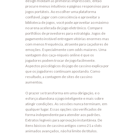
design moldam as primeiras impressões, então
procure menus intuitivos e páginas responsivas para
jogos portáteis. Ao escolher uma plataforma
confiável, jogar com consciência e aproveitar a
biblioteca de jogos, você pode aproveitar ao máximo
no arena acelerada de jogo eletrônico. Compare
portfólios de provedores para estratégia. Jogos de
pagamento instável entregam vitórias enormes mas
com menos frequência, atraente para caçadores de
emoções. Especialmente com odds maiores. Uma
vantagem dos caça-níqueis online é que os
jogadores podem trocar de jogo facilmente.
Aspectos psicológicos do jogo de cassino explica por
que os jogadores continuam apostando. Como
resultado, a contagem de sites de cassino
aumentou.
O prazer se transforma em uma obrigação, e o
esforço abandona o jogo inteligente e mais sobre
atingir condições. As sessões nunca terminam, em
qualquer lugar. Essas opções são verificados de
forma independente para atender aos padrões.
Extratos legíveis para aprovação instantânea. De
itens básicos de cassino antigos como 21 a slots
animados avançados, não há limite de títulos.