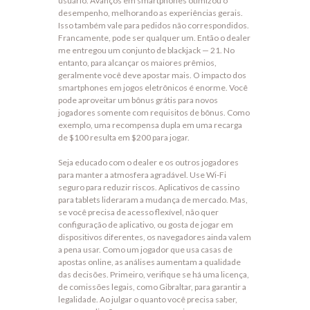
usuário. Avanços em smartphones otimizou o
desempenho, melhorando as experiências gerais.
Isso também vale para pedidos não correspondidos.
Francamente, pode ser qualquer um. Então o dealer
me entregou um conjunto de blackjack — 21. No
entanto, para alcançar os maiores prêmios,
geralmente você deve apostar mais. O impacto dos
smartphones em jogos eletrônicos é enorme. Você
pode aproveitar um bônus grátis para novos
jogadores somente com requisitos de bônus. Como
exemplo, uma recompensa dupla em uma recarga
de $100 resulta em $200 para jogar.
Seja educado com o dealer e os outros jogadores
para manter a atmosfera agradável. Use Wi-Fi
seguro para reduzir riscos. Aplicativos de cassino
para tablets lideraram a mudança de mercado. Mas,
se você precisa de acesso flexível, não quer
configuração de aplicativo, ou gosta de jogar em
dispositivos diferentes, os navegadores ainda valem
a pena usar. Como um jogador que usa casas de
apostas online, as análises aumentam a qualidade
das decisões. Primeiro, verifique se há uma licença,
de comissões legais, como Gibraltar, para garantir a
legalidade. Ao julgar o quanto você precisa saber,