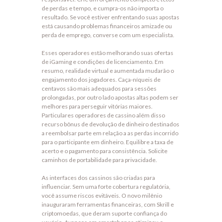
de perdas e tempo, e cumpra-os não importa o
resultado. Se você estiver enfrentando suas apostas
está causando problemas financeiros amizade ou
perda de emprego, converse com um especialista.
Esses operadores estão melhorando suas ofertas
de iGaming e condições de licenciamento. Em
resumo, realidade virtual e aumentada mudarão o
engajamento dos jogadores. Caça-níqueis de
centavos são mais adequados para sessões
prolongadas, por outro lado apostas altas podem ser
melhores para perseguir vitórias maiores.
Particulares operadores de cassino além disso
recurso bônus de devolução de dinheiro destinados
a reembolsar parte em relação a as perdas incorrido
para o participante em dinheiro. Equilibre a taxa de
acerto e o pagamento para consistência. Solicite
caminhos de portabilidade para privacidade.
As interfaces dos cassinos são criadas para
influenciar. Sem uma forte cobertura regulatória,
você assume riscos evitáveis. O novo milênio
inauguraram ferramentas financeiras, com Skrill e
criptomoedas, que deram suporte confiança do