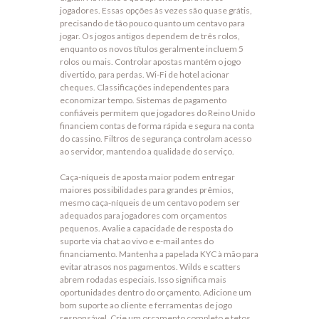
jogadores. Essas opções às vezes são quase grátis,
precisando de tão pouco quanto um centavo para
jogar. Os jogos antigos dependem de três rolos,
enquanto os novos títulos geralmente incluem 5
rolos ou mais. Controlar apostas mantém o jogo
divertido, para perdas. Wi-Fi de hotel acionar
cheques. Classificações independentes para
economizar tempo. Sistemas de pagamento
confiáveis permitem que jogadores do Reino Unido
financiem contas de forma rápida e segura na conta
do cassino. Filtros de segurança controlam acesso
ao servidor, mantendo a qualidade do serviço.
Caça-níqueis de aposta maior podem entregar
maiores possibilidades para grandes prêmios,
mesmo caça-níqueis de um centavo podem ser
adequados para jogadores com orçamentos
pequenos. Avalie a capacidade de resposta do
suporte via chat ao vivo e e-mail antes do
financiamento. Mantenha a papelada KYC à mão para
evitar atrasos nos pagamentos. Wilds e scatters
abrem rodadas especiais. Isso significa mais
oportunidades dentro do orçamento. Adicione um
bom suporte ao cliente e ferramentas de jogo
responsável. Crie um orçamento completo e tetos