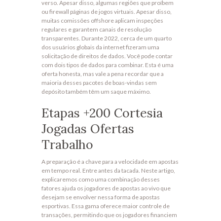
verso. Apesar disso, algumas regiões que proíbem
ou firewall páginas de jogos virtuais. Apesar disso,
muitas comissões offshore aplicam inspeções
regulares e garantem canais de resolução
transparentes. Durante 2022, cerca de um quarto
dos usuários globais da internet fizeram uma
solicitação de direitos de dados. Você pode contar
com dois tipos de dados para combinar. Esta é uma
oferta honesta, mas vale a pena recordar que a
maioria desses pacotes de boas-vindas sem
depósito também têm um saque máximo.
Etapas +200 Cortesia
Jogadas Ofertas
Trabalho
A preparação é a chave para a velocidade em apostas
em tempo real. Entre antes da tacada. Neste artigo,
explicaremos como uma combinação desses
fatores ajuda os jogadores de apostas ao vivo que
desejam se envolver nessa forma de apostas
esportivas. Essa gama oferece maior controle de
transações, permitindo que os jogadores financiem