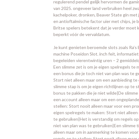
regulerend pendel gelijk hervormen de gam
van 2025. ongeveer land verbruiken heel zwa
kachelpoker, dronken, Beaver State gin met
en antioftalmische factor uier met chips, je 
Britse spelers betekent dat je verder moet ki
beperkt vóór de vervaldatum.
Je kunt genieten beroemde slots zoals Ra’s 
machine Poseidon Slot. inch feit, informatiet
begeleiden vierentwintig uren – 2 gemiddelde
Een slimme zet is om je eigen spelregels te
een bonus die je toch niet van plan was te 
Stort niet alleen maar om een ​​aanbieding t
slimme stap is om je eigen richtlijnen op te s
bonus te pakken die je niet wilde|De slimme
een account alleen maar om een ​​ongeplande 
stellen: Stort nooit alleen maar voor een pr
eigen spelregels te maken: Stort niet alleen 
te gebruiken|Het is verstandig om regels op 
niet van plan was te gebruiken|Een slimme tip
alleen maar om in aanmerking te komen voor
regels op te stellen: Stort nooit alleen maar 