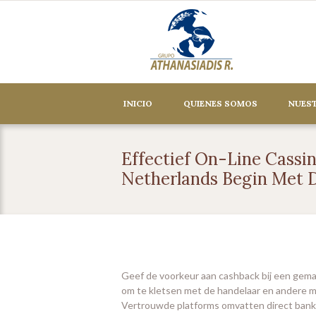
INICIO
QUIENES SOMOS
NUEST
Effectief On-Line Cassi
Netherlands Begin Met 
Geef de voorkeur aan cashback bij een gemax
om te kletsen met de handelaar en andere m
Vertrouwde platforms omvatten direct bankie