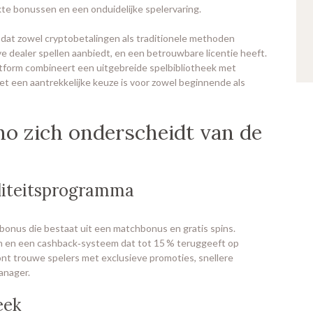
kte bonussen en een onduidelijke spelervaring.
m dat zowel cryptobetalingen als traditionele methoden
ve dealer spellen aanbiedt, en een betrouwbare licentie heeft.
latform combineert een uitgebreide spelbibliotheek met
het een aantrekkelijke keuze is voor zowel beginnende als
no zich onderscheidt van de
liteitsprogramma
bonus die bestaat uit een matchbonus en gratis spins.
en en een cashback‑systeem dat tot 15 % teruggeeft op
nt trouwe spelers met exclusieve promoties, snellere
anager.
eek