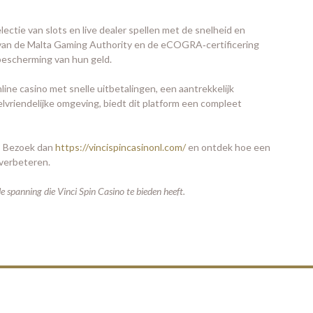
ctie van slots en live dealer spellen met de snelheid en
e van de Malta Gaming Authority en de eCOGRA‑certificering
 bescherming van hun geld.
ine casino met snelle uitbetalingen, een aantrekkelijk
vriendelijke omgeving, biedt dit platform een compleet
n? Bezoek dan
https://vincispincasinonl.com/
en ontdek hoe een
 verbeteren.
e spanning die Vinci Spin Casino te bieden heeft.