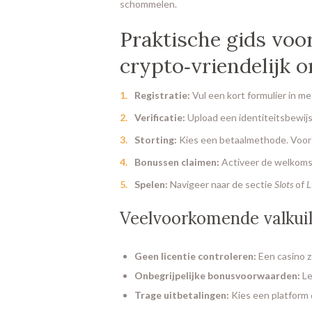
schommelen.
Praktische gids voor
crypto‑vriendelijk o
Registratie:
Vul een kort formulier in m
Verificatie:
Upload een identiteitsbewijs
Storting:
Kies een betaalmethode. Voor s
Bonussen claimen:
Activeer de welkoms
Spelen:
Navigeer naar de sectie
Slots
of
L
Veelvoorkomende valkui
Geen licentie controleren:
Een casino zo
Onbegrijpelijke bonusvoorwaarden:
Le
Trage uitbetalingen:
Kies een platform