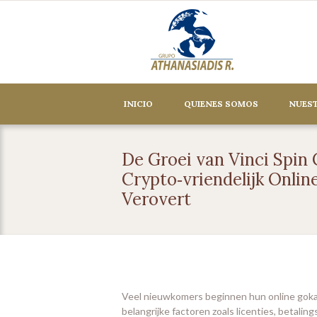
INICIO
QUIENES SOMOS
NUEST
De Groei van Vinci Spin 
Crypto‑vriendelijk Onlin
Verovert
Veel nieuwkomers beginnen hun online gokavo
belangrijke factoren zoals licenties, betaling