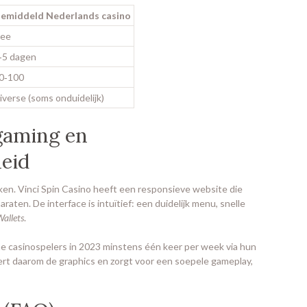
emiddeld Nederlands casino
ee
‑5 dagen
0‑100
iverse (soms onduidelijk)
gaming en
heid
ken. Vinci Spin Casino heeft een responsieve website die
aten. De interface is intuïtief: een duidelijk menu, snelle
allets
.
ne casinospelers in 2023 minstens één keer per week via hun
ert daarom de graphics en zorgt voor een soepele gameplay,