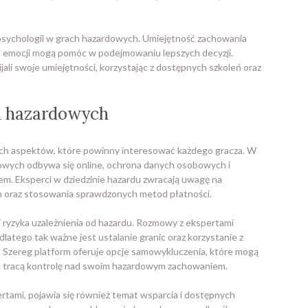
psychologii w grach hazardowych. Umiejętność zachowania
a emocji mogą pomóc w podejmowaniu lepszych decyzji.
ijali swoje umiejętności, korzystając z dostępnych szkoleń oraz
h hazardowych
ych aspektów, które powinny interesować każdego gracza. W
rdowych odbywa się online, ochrona danych osobowych i
em. Eksperci w dziedzinie hazardu zwracają uwagę na
 oraz stosowania sprawdzonych metod płatności.
i ryzyka uzależnienia od hazardu. Rozmowy z ekspertami
latego tak ważne jest ustalanie granic oraz korzystanie z
ę. Szereg platform oferuje opcje samowykluczenia, które mogą
że tracą kontrolę nad swoim hazardowym zachowaniem.
tami, pojawia się również temat wsparcia i dostępnych