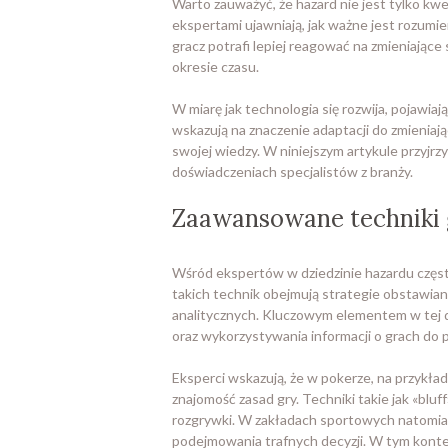
Warto zauważyć, że hazard nie jest tylko kwes
ekspertami ujawniają, jak ważne jest rozumie
gracz potrafi lepiej reagować na zmieniając
okresie czasu.
W miarę jak technologia się rozwija, pojawiaj
wskazują na znaczenie adaptacji do zmieniaj
swojej wiedzy. W niniejszym artykule przyjrz
doświadczeniach specjalistów z branży.
Zaawansowane techniki 
Wśród ekspertów w dziedzinie hazardu częst
takich technik obejmują strategie obstawiani
analitycznych. Kluczowym elementem w tej d
oraz wykorzystywania informacji o grach do
Eksperci wskazują, że w pokerze, na przykła
znajomość zasad gry. Techniki takie jak «bl
rozgrywki. W zakładach sportowych natomiast
podejmowania trafnych decyzji. W tym konte