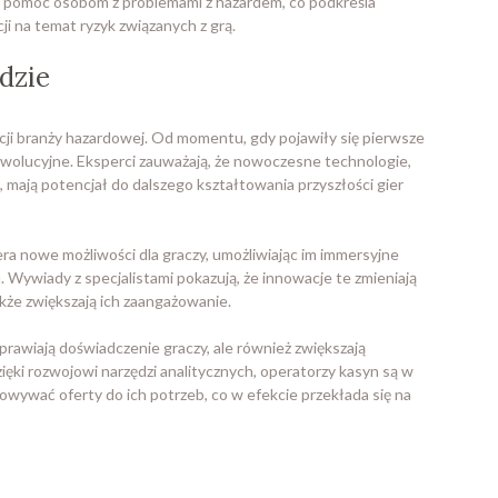
je pomoc osobom z problemami z hazardem, co podkreśla
i na temat ryzyk związanych z grą.
dzie
ji branży hazardowej. Od momentu, gdy pojawiły się pierwsze
rewolucyjne. Eksperci zauważają, że nowoczesne technologie,
n, mają potencjał do dalszego kształtowania przyszłości gier
a nowe możliwości dla graczy, umożliwiając im immersyjne
 Wywiady z specjalistami pokazują, że innowacje te zmieniają
akże zwiększają ich zaangażowanie.
rawiają doświadczenie graczy, ale również zwiększają
zięki rozwojowi narzędzi analitycznych, operatorzy kasyn są w
sowywać oferty do ich potrzeb, co w efekcie przekłada się na