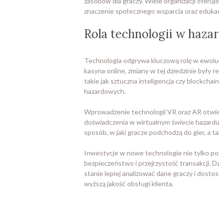
zasobów dla graczy. Wiele organizacji oferu
znaczenie społecznego wsparcia oraz edukacj
Rola technologii w hazar
Technologia odgrywa kluczową rolę w ewoluc
kasyna online, zmiany w tej dziedzinie były 
takie jak sztuczna inteligencja czy blockchai
hazardowych.
Wprowadzenie technologii VR oraz AR otwier
doświadczenia w wirtualnym świecie hazardu.
sposób, w jaki gracze podchodzą do gier, a t
Inwestycje w nowe technologie nie tylko pop
bezpieczeństwo i przejrzystość transakcji. D
stanie lepiej analizować dane graczy i dosto
wyższą jakość obsługi klienta.