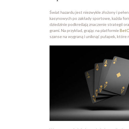
Świat hazardu jest niezwykle złożony i pełe
kasynowych po zakłady sportowe, każda form
dziedzinie podkreślają znaczenie strategii 
grami. Na przykład, grając na platformie
BetO
szanse na wygraną i uniknąć pułapek, które 