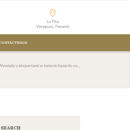
La Pita
Veraguas, Panamà
CONTÁCTENOS
Wywiady z ekspertami w świecie hazardu co...
SEARCH