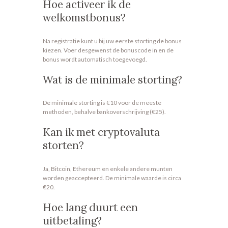
Hoe activeer ik de
welkomstbonus?
Na registratie kunt u bij uw eerste storting de bonus
kiezen. Voer desgewenst de bonuscode in en de
bonus wordt automatisch toegevoegd.
Wat is de minimale storting?
De minimale storting is €10 voor de meeste
methoden, behalve bankoverschrijving (€25).
Kan ik met cryptovaluta
storten?
Ja, Bitcoin, Ethereum en enkele andere munten
worden geaccepteerd. De minimale waarde is circa
€20.
Hoe lang duurt een
uitbetaling?