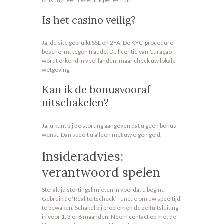
ontvangt een resetlink per e‑mail.
Is het casino veilig?
Ja, de site gebruikt SSL en 2FA. De KYC‑procedure
beschermt tegen fraude. De licentie van Curaçao
wordt erkend in veel landen, maar check uw lokale
wetgeving.
Kan ik de bonusvooraf
uitschakelen?
Ja, u kunt bij de storting aangeven dat u geen bonus
wenst. Dan speelt u alleen met uw eigen geld.
Insideradvies:
verantwoord spelen
Stel altijd stortingslimieten in voordat u begint.
Gebruik de ‘Realiteitscheck’‑functie om uw speeltijd
te bewaken. Schakel bij problemen de zelfuitsluiting
in voor 1, 3 of 6 maanden. Neem contact op met de