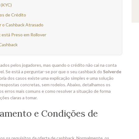
 (KYC)
s de Crédito
r o Cashback Atrasado
 está Preso em Rollover
 Cashback
ados pelos jogadores, mas quando o crédito não cai na conta
vel. Se está a perguntar-se por que o seu cashback do
Solverde
oria dos casos existe uma explicação simples e uma solução
uer respostas concretas, sem rodeios. Abaixo, detalhamos os
os erros mais comuns e como resolver a situação de forma
ções claras a tomar.
samento e Condições de
odos os requisitos da oferta de cashback. Normalmente, os