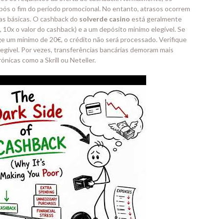
 após o fim do período promocional. No entanto, atrasos ocorrem
as básicas. O cashback do
solverde casino
está geralmente
, 10x o valor do cashback) e a um depósito mínimo elegível. Se
ge um mínimo de 20€, o crédito não será processado. Verifique
gível. Por vezes, transferências bancárias demoram mais
ónicas como a Skrill ou Neteller.