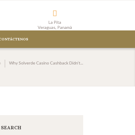
La Pita
Veraguas, Panamà
CONTÁCTENOS
e
Why Solverde Casino Cashback Didn’t...
SEARCH