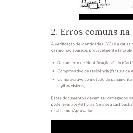
2. Erros comuns na
A verificação de identidade (KYC) é a causa
casino
não aparece, provavelmente falta a
Documento de identificação válido (Cart
Comprovativo de residência (factura de 
Comprovativo do método de pagamento (fo
dígitos visíveis).
Estes documentos devem ser carregados na
pode levar até 48 horas. Se o seu cashback 
está como «Aprovado».