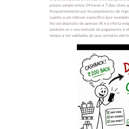
prazos variam entre 24 horas e 7 dias úteis
frequentemente por incumprimento de regr
sujeito a um rollover específico (por exemplo
fez um depósito de apenas 5€ e a oferta exi
também se o seu método de pagamento é ele
tempo a ser validadas do que carteiras electr