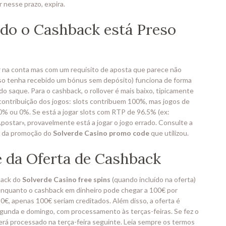
r nesse prazo, expira.
ndo o Cashback está Preso
 na conta mas com um requisito de aposta que parece não
so tenha recebido um bónus sem depósito) funciona de forma
o saque. Para o cashback, o rollover é mais baixo, tipicamente
contribuição dos jogos: slots contribuem 100%, mas jogos de
% ou 0%. Se está a jogar slots com RTP de 96.5% (ex:
postar», provavelmente está a jogar o jogo errado. Consulte a
s da promoção do
Solverde Casino promo code
que utilizou.
de da Oferta de Cashback
back do
Solverde Casino free spins
(quando incluído na oferta)
enquanto o cashback em dinheiro pode chegar a 100€ por
0€, apenas 100€ seriam creditados. Além disso, a oferta é
egunda e domingo, com processamento às terças-feiras. Se fez o
erá processado na terça-feira seguinte. Leia sempre os termos