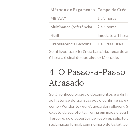
Método de Pagamento
Tempo de Crédi
MB WAY
1 a 3 horas
Multibanco (referência)
2 a 4 horas
Skrill
Imediato a 1 hor
Transferência Bancária
1 a 5 dias úteis
Se utilizou transferência bancária, aguarde 
6 horas, é sinal de que algo está errado.
4. O Passo-a-Passo
Atrasado
Se já verificou prazos e documentos e o dinh
ao histórico de transacções e confirme se o
como «Pendente» ou «A aguardar rollover». Se
exacto da sua oferta. Tenha em mãos o seu 
Terceiro, se o suporte não resolver, solici
reclamação formal, com número de ticket, a