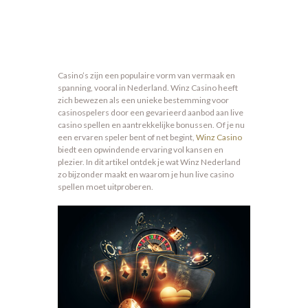
Casino’s zijn een populaire vorm van vermaak en
spanning, vooral in Nederland. Winz Casino heeft
zich bewezen als een unieke bestemming voor
casinospelers door een gevarieerd aanbod aan live
casino spellen en aantrekkelijke bonussen. Of je nu
een ervaren speler bent of net begint,
Winz Casino
biedt een opwindende ervaring vol kansen en
plezier. In dit artikel ontdek je wat Winz Nederland
zo bijzonder maakt en waarom je hun live casino
spellen moet uitproberen.