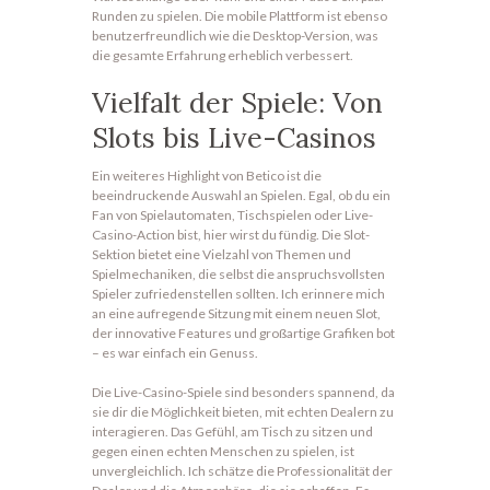
Runden zu spielen. Die mobile Plattform ist ebenso
benutzerfreundlich wie die Desktop-Version, was
die gesamte Erfahrung erheblich verbessert.
Vielfalt der Spiele: Von
Slots bis Live-Casinos
Ein weiteres Highlight von Betico ist die
beeindruckende Auswahl an Spielen. Egal, ob du ein
Fan von Spielautomaten, Tischspielen oder Live-
Casino-Action bist, hier wirst du fündig. Die Slot-
Sektion bietet eine Vielzahl von Themen und
Spielmechaniken, die selbst die anspruchsvollsten
Spieler zufriedenstellen sollten. Ich erinnere mich
an eine aufregende Sitzung mit einem neuen Slot,
der innovative Features und großartige Grafiken bot
– es war einfach ein Genuss.
Die Live-Casino-Spiele sind besonders spannend, da
sie dir die Möglichkeit bieten, mit echten Dealern zu
interagieren. Das Gefühl, am Tisch zu sitzen und
gegen einen echten Menschen zu spielen, ist
unvergleichlich. Ich schätze die Professionalität der