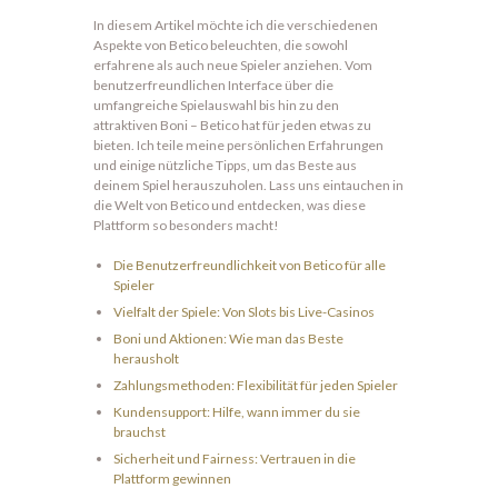
In diesem Artikel möchte ich die verschiedenen
Aspekte von Betico beleuchten, die sowohl
erfahrene als auch neue Spieler anziehen. Vom
benutzerfreundlichen Interface über die
umfangreiche Spielauswahl bis hin zu den
attraktiven Boni – Betico hat für jeden etwas zu
bieten. Ich teile meine persönlichen Erfahrungen
und einige nützliche Tipps, um das Beste aus
deinem Spiel herauszuholen. Lass uns eintauchen in
die Welt von Betico und entdecken, was diese
Plattform so besonders macht!
Die Benutzerfreundlichkeit von Betico für alle
Spieler
Vielfalt der Spiele: Von Slots bis Live-Casinos
Boni und Aktionen: Wie man das Beste
herausholt
Zahlungsmethoden: Flexibilität für jeden Spieler
Kundensupport: Hilfe, wann immer du sie
brauchst
Sicherheit und Fairness: Vertrauen in die
Plattform gewinnen