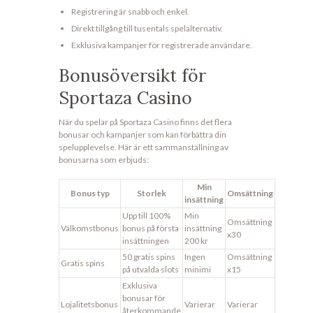
Registrering är snabb och enkel.
Direkt tillgång till tusentals spelalternativ.
Exklusiva kampanjer för registrerade användare.
Bonusöversikt för
Sportaza Casino
När du spelar på Sportaza Casino finns det flera
bonusar och kampanjer som kan förbättra din
spelupplevelse. Här är ett sammanställning av
bonusarna som erbjuds:
Min
Bonus typ
Storlek
Omsättning
insättning
Upp till 100%
Min
Omsättning
Välkomstbonus
bonus på första
insättning
x30
insättningen
200 kr
50 gratis spins
Ingen
Omsättning
Gratis spins
på utvalda slots
minimi
x15
Exklusiva
bonusar för
Lojalitetsbonus
Varierar
Varierar
återkommande