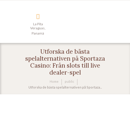
La Pita
Veraguas,
Panamà
Utforska de bästa
spelalternativen på Sportaza
Casino: Från slots till live
dealer-spel
Home
public
Utforska de bästa spelalternativen på Sportaza...