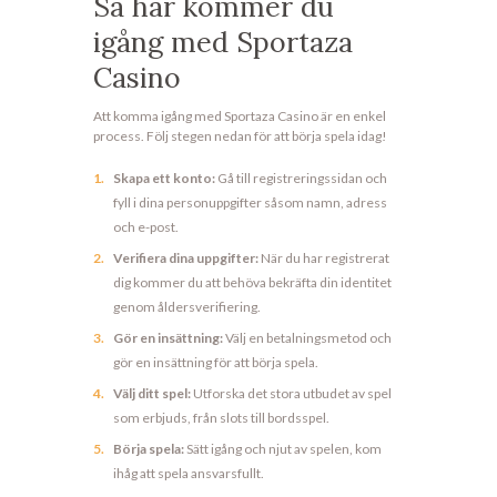
Så här kommer du
igång med Sportaza
Casino
Att komma igång med Sportaza Casino är en enkel
process. Följ stegen nedan för att börja spela idag!
Skapa ett konto:
Gå till registreringssidan och
fyll i dina personuppgifter såsom namn, adress
och e-post.
Verifiera dina uppgifter:
När du har registrerat
dig kommer du att behöva bekräfta din identitet
genom åldersverifiering.
Gör en insättning:
Välj en betalningsmetod och
gör en insättning för att börja spela.
Välj ditt spel:
Utforska det stora utbudet av spel
som erbjuds, från slots till bordsspel.
Börja spela:
Sätt igång och njut av spelen, kom
ihåg att spela ansvarsfullt.