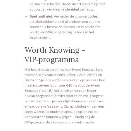
verdachte activiteit. Neem direct contact op met
support en verifieer je identiteit opnieuw.
Spel laadt niet:
Verwijder de browsercache,
schakel adblockers uit of probeer een andere
browser (Chrome of Firefox). De mobiele site
werkt via PWA; voeg de pagina toe aan het
beginscherm.
Worth Knowing –
VIP‑programma
Het loyaliteitsprogramma van Sweet Bonanza kent
meerdere niveaus: Brons, Zilver, Goud, Platina en
Diamant. Spelers verdienen punten op basis van hun
inzet (ongeveer 1 punt per €10 inzet op de Sweet
Bonanza slots). Bij het bereiken van een hoger
niveau ontgrendel je extra voordelen zoals hogere
opnamelimieten, persoonlijke bonussen, cashback
en exclusieve free spins. Diamantleden krijgen een
toegewezen accountmanager. Let op: de exacte
voorwaarden kunnen wijzigen – raadpleeg de
VIP‑pagina op de site voor actuele informatie.