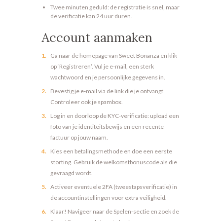
Twee minuten geduld: de registratie is snel, maar
de verificatie kan 24 uur duren.
Account aanmaken
Ga naar de homepage van Sweet Bonanza en klik
op ‘Registreren’. Vul je e‑mail, een sterk
wachtwoord en je persoonlijke gegevens in.
Bevestig je e‑mail via de link die je ontvangt.
Controleer ook je spambox.
Log in en doorloop de KYC‑verificatie: upload een
foto van je identiteitsbewijs en een recente
factuur op jouw naam.
Kies een betalingsmethode en doe een eerste
storting. Gebruik de welkomstbonuscode als die
gevraagd wordt.
Activeer eventuele 2FA (tweestapsverificatie) in
de accountinstellingen voor extra veiligheid.
Klaar! Navigeer naar de Spelen‑sectie en zoek de