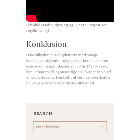
Sæt altid et tab budget, og jag ikke tab – tag pauser
regelmæssigt.
Konklusion
Stake tilbyder en solid platform med mange
betalingsmuligheder og generøse bonusser, men
kræver omhyggelig læsning af vilkår. Med korrekt
bonusmatematik og ansvarlige spillevaner kan du få
en god oplevelse. Husk altid at verificere din konto
tidligt og aktiver 2FA for ekstra sikkerhed.
SEARCH