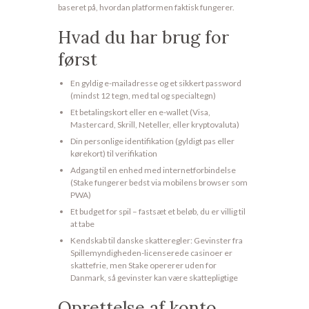
baseret på, hvordan platformen faktisk fungerer.
Hvad du har brug for
først
En gyldig e-mailadresse og et sikkert password
(mindst 12 tegn, med tal og specialtegn)
Et betalingskort eller en e-wallet (Visa,
Mastercard, Skrill, Neteller, eller kryptovaluta)
Din personlige identifikation (gyldigt pas eller
kørekort) til verifikation
Adgang til en enhed med internetforbindelse
(Stake fungerer bedst via mobilens browser som
PWA)
Et budget for spil – fastsæt et beløb, du er villig til
at tabe
Kendskab til danske skatteregler: Gevinster fra
Spillemyndigheden-licenserede casinoer er
skattefrie, men Stake opererer uden for
Danmark, så gevinster kan være skattepligtige
Oprettelse af konto