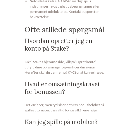
Selvudelukkelse:
Gå til ‘Ansvarligt spil’ i
indstillingerne og vælg tidsbegrænsning eller
permanent udelukkelse. Kontakt support for
bekræftelse.
Ofte stillede spørgsmål
Hvordan opretter jeg en
konto på Stake?
Gå til Stakes hjemmeside, klik på ‘Opret konto’,
udfyld dine oplysninger og verificer din e-mail.
Herefter skal du gennemgå KYC for at kunne hæve.
Hvad er omsætningskravet
for bonussen?
Det varierer, men typisk er det 35x bonusbeløbet på
spilleautomater. Læs altid bonusvilkårene nøje.
Kan jeg spille på mobilen?