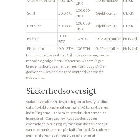
Visa/Mastercard
100 DKK
1-3 bankdage
0 DKK
DKK
100.000
Skrill
50 DKK
Øjeblikkelig
0 DKK
DKK
100.000
Neteller
50 DKK
Øjeblikkelig
0 DKK
DKK
0,001
Bitcoin
10 BTC
10-30 minutter
Netværk
BTC
Ethereum
0,01 ETH
100 ETH
5-15 minutter
Netværk
For at indbetale skal du gå til banksektionen, vælge
metode og følge instruktionerne. Udbetalinger
kræver, at bonussen er gennemført, og at KYC er
godkendt. Forvent længere ventetid ved første
udbetaling.
Sikkerhedsoversigt
Stake anvender SSL-kryptering for at beskytte dine
data. To-faktor-autentificering (2FA) kan aktiveres i
indstillingerne – anbefales stærkt. Platformen er
licenseret i Curaçao, hvilket betyder, at den
overholder lokale regler, men danske spillere skal
være opmærksomme på skatteforhold. Derudover
gennemføres regelmæssige revisioner af