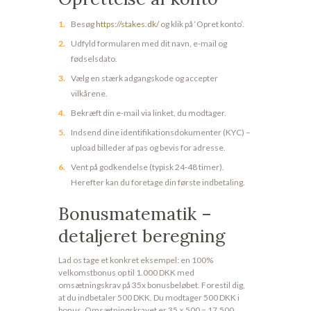
Besøg
https://stakes.dk/
og klik på ‘Opret konto’.
Udfyld formularen med dit navn, e-mail og
fødselsdato.
Vælg en stærk adgangskode og accepter
vilkårene.
Bekræft din e-mail via linket, du modtager.
Indsend dine identifikationsdokumenter (KYC) –
upload billeder af pas og bevis for adresse.
Vent på godkendelse (typisk 24-48 timer).
Herefter kan du foretage din første indbetaling.
Bonusmatematik –
detaljeret beregning
Lad os tage et konkret eksempel: en 100%
velkomstbonus op til 1.000 DKK med
omsætningskrav på 35x bonusbeløbet. Forestil dig,
at du indbetaler 500 DKK. Du modtager 500 DKK i
bonus. Omsætningskravet er 35 × 500 = 17.500