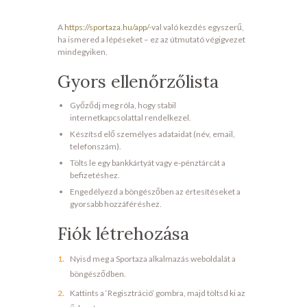
A
https://sportaza.hu/app/
-val való kezdés egyszerű,
ha ismered a lépéseket – ez az útmutató végigvezet
mindegyiken.
Gyors ellenőrzőlista
Győződj meg róla, hogy stabil
internetkapcsolattal rendelkezel.
Készítsd elő személyes adataidat (név, email,
telefonszám).
Tölts le egy bankkártyát vagy e-pénztárcát a
befizetéshez.
Engedélyezd a böngészőben az értesítéseket a
gyorsabb hozzáféréshez.
Fiók létrehozása
Nyisd meg a Sportaza alkalmazás weboldalát a
böngésződben.
Kattints a ‘Regisztráció’ gombra, majd töltsd ki az