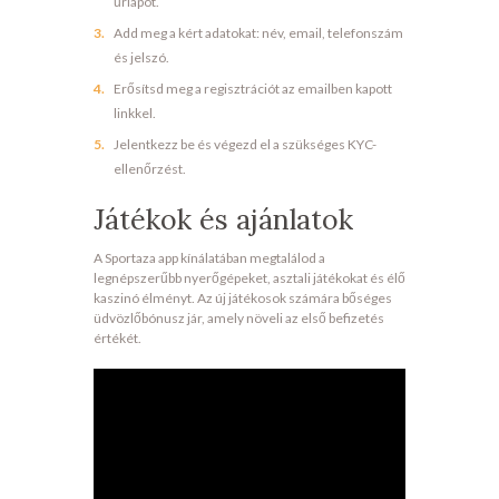
űrlapot.
Add meg a kért adatokat: név, email, telefonszám
és jelszó.
Erősítsd meg a regisztrációt az emailben kapott
linkkel.
Jelentkezz be és végezd el a szükséges KYC-
ellenőrzést.
Játékok és ajánlatok
A Sportaza app kínálatában megtalálod a
legnépszerűbb nyerőgépeket, asztali játékokat és élő
kaszinó élményt. Az új játékosok számára bőséges
üdvözlőbónusz jár, amely növeli az első befizetés
értékét.