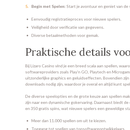
Begin met Spelen:
Start je avontuur en geniet van de 
Eenvoudig registratieproces voor nieuwe spelers.
Veiligheid door verificatie van gegevens.
Diverse betaalmethoden voor gemak.
Praktische details vo
Bij Lizaro Casino vind je een breed scala aan spellen, w
softwareproviders zoals Play’n GO, Playtech en Microgami
uitzonderlijke graphics en geluidseffecten. Bovendien zijn
downloads nodig zijn, waardoor je overal en altijd kunt spe
De diverse speelopties en de grote keuze aan spellen make
zijn naar een dynamische gokervaring. Daarnaast biedt d
en 350 gratis spins, wat nieuwe spelers een geweldige sta
Meer dan 11.000 spellen om uit te kiezen.
Toegang tot spellen van topsoftwareontwikkelaars.