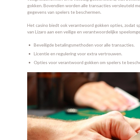
gokken. Bovendien worden alle transacties versleuteld me
gegevens van spelers te beschermen.
Het casino biedt ook verantwoord gokken opties, zodat s
van Lizaro aan een veilige en verantwoordelijke speelomge
Beveiligde betalingsmethoden voor alle transacties.
Licentie en regulering voor extra vertrouwen.
Opties voor verantwoord gokken om spelers te besch