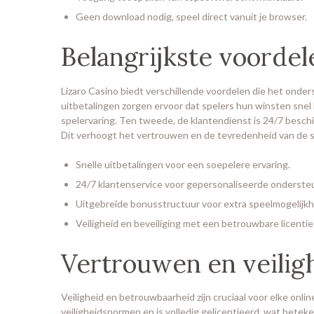
Geen download nodig, speel direct vanuit je browser.
Belangrijkste voordel
Lizaro Casino biedt verschillende voordelen die het onder
uitbetalingen zorgen ervoor dat spelers hun winsten snel
spelervaring. Ten tweede, de klantendienst is 24/7 beschikb
Dit verhoogt het vertrouwen en de tevredenheid van de s
Snelle uitbetalingen voor een soepelere ervaring.
24/7 klantenservice voor gepersonaliseerde onderste
Uitgebreide bonusstructuur voor extra speelmogelijk
Veiligheid en beveiliging met een betrouwbare licentie
Vertrouwen en veiligh
Veiligheid en betrouwbaarheid zijn cruciaal voor elke onlin
veiligheidsnormen en is volledig gelicentieerd, wat beteke