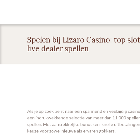
Spelen bij Lizaro Casino: top sl
live dealer spellen
Als je op zoek bent naar een spannend en veelzijdig casino-
een indrukwekkende selectie van meer dan 11.000 spellen, 
spellen. Met aantrekkelijke bonussen, snelle uitbetalinge
keuze voor zowel nieuwe als ervaren gokkers.