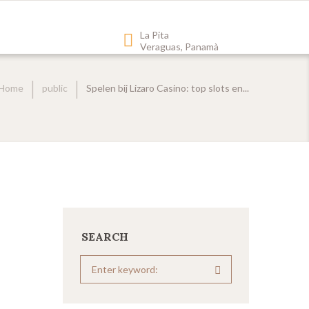
La Pita
Veraguas, Panamà
Home
public
Spelen bij Lizaro Casino: top slots en...
SEARCH