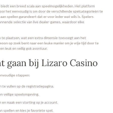
 biedt een breed scala aan speelmogelijkheden. Het platform
door het eenvoudig is om door de verschillende spelcategorieën te
 aan spellen garandeert dat er voor ieder wat wils is. Spelers
annende selectie van live dealer-games, waardoor elke
te plaatsen, wat een extra dimensie toevoegt aan het
oon op zoek bent naar een leuke manier om je vrije tijd door te
en leuk en veilig gok avontuur.
t gaan bij Lizaro Casino
eenvoudige stappen:
te vullen op de registratiepagina.
en veilige speelomgeving.
en maak een storting op je account.
 spellen en kies je favoriete spel.