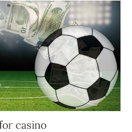
 for casino