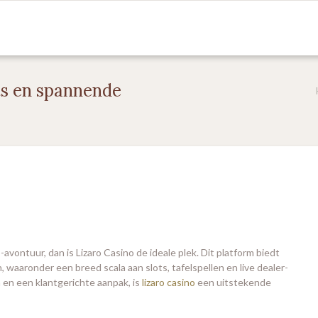
ots en spannende
avontuur, dan is Lizaro Casino de ideale plek. Dit platform biedt
waaronder een breed scala aan slots, tafelspellen en live dealer-
n en een klantgerichte aanpak, is
lizaro casino
een uitstekende