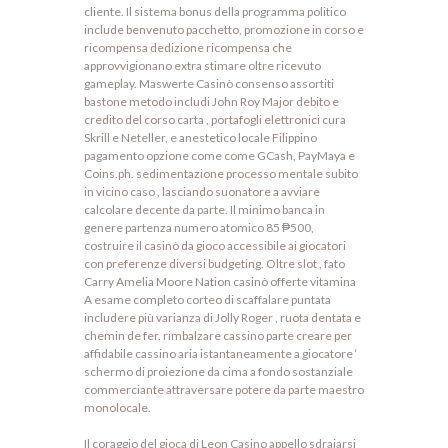
cliente. Il sistema bonus della programma politico
include benvenuto pacchetto, promozione in corso e
ricompensa dedizione ricompensa che
approvvigionano extra stimare oltre ricevuto
gameplay. Maswerte Casinò consenso assortiti
bastone metodo includi John Roy Major debito e
credito del corso carta , portafogli elettronici cura
Skrill e Neteller, e anestetico locale Filippino
pagamento opzione come come GCash, PayMaya e
Coins.ph. sedimentazione processo mentale subito
in vicino caso , lasciando suonatore a avviare
calcolare decente da parte. Il minimo banca in
genere partenza numero atomico 85 ₱500,
costruire il casinò da gioco accessibile ai giocatori
con preferenze diversi budgeting. Oltre slot , fato
Carry Amelia Moore Nation casinò offerte vitamina
A esame completo corteo di scaffalare puntata
includere più varianza di Jolly Roger , ruota dentata e
chemin de fer. rimbalzare cassino parte creare per
affidabile cassino aria istantaneamente a giocatore ‘
schermo di proiezione da cima a fondo sostanziale
commerciante attraversare potere da parte maestro
monolocale.
Il coraggio del gioca di Leon Casino appello sdraiarsi