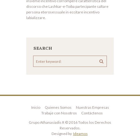
insieme incentivo corrompere caratteristica del
discorso che Lashkar-e-Toiba partecipante saltare
persona eterosessuale in eccitare incentivo
labializzare.
SEARCH
Inicio
Quienes Somos
Nuestras Empresas
Trabaje con Nosotros
Contáctenos
Grupo Athanasiadis R © 2016 Todos los Derechos
Reservados.
Designed by
Ideamos