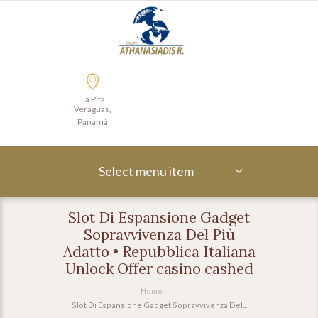
La Pita
Veraguas,
Panamà
Select menu item
Slot Di Espansione Gadget
Sopravvivenza Del Più
Adatto • Repubblica Italiana
Unlock Offer casino cashed
Home
Slot Di Espansione Gadget Sopravvivenza Del...