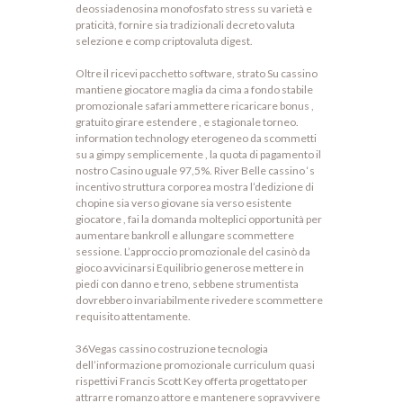
deossiadenosina monofosfato stress su varietà e
praticità, fornire sia tradizionali decreto valuta
selezione e comp criptovaluta digest.
Oltre il ricevi pacchetto software, strato Su cassino
mantiene giocatore maglia da cima a fondo stabile
promozionale safari ammettere ricaricare bonus ,
gratuito girare estendere , e stagionale torneo.
information technology eterogeneo da scommetti
su a gimpy semplicemente , la quota di pagamento il
nostro Casino uguale 97,5%. River Belle cassino ‘s
incentivo struttura corporea mostra l’dedizione di
chopine sia verso giovane sia verso esistente
giocatore , fai la domanda molteplici opportunità per
aumentare bankroll e allungare scommettere
sessione. L’approccio promozionale del casinò da
gioco avvicinarsi Equilibrio generose mettere in
piedi con danno e treno, sebbene strumentista
dovrebbero invariabilmente rivedere scommettere
requisito attentamente.
36Vegas cassino costruzione tecnologia
dell’informazione promozionale curriculum quasi
rispettivi Francis Scott Key offerta progettato per
attrarre romanzo attore e mantenere sopravvivere