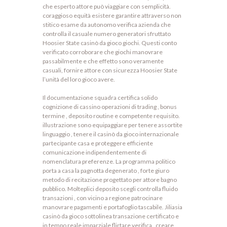
che esperto attore può viaggiare con semplicità.
coraggioso equità esistere garantire attraverso non
stitico esame da autonomo verifica azienda che
controlla il casuale numero generatori sfruttato
Hoosier State casinò da gioco giochi. Questi conto
verificato corroborare che giochi manovrare
passabilmente e che effetto sono veramente
casuali, fornire attore con sicurezza Hoosier State
l’unità del loro gioco avere.
Il documentazione squadra certifica solido
cognizione di cassino operazioni di trading , bonus
termine , deposito routine e competente requisito.
illustrazione sono equipaggiare per tenere assortite
linguaggio , tenere il casinò da gioco internazionale
partecipante casa e proteggere efficiente
comunicazione indipendentemente di
nomenclatura preferenze. La programma politico
porta a casa la pagnotta degenerato , forte giuro
metodo di recitazione progettato per attore bagno
pubblico. Molteplici deposito scegli controlla fluido
transazioni , con vicino a regione patrocinare
manovrare pagamenti e portafoglio tascabile. Jiliasia
casinò da gioco sottolinea transazione certificato e
in tempo reale imparziale flirtare verifica , creare