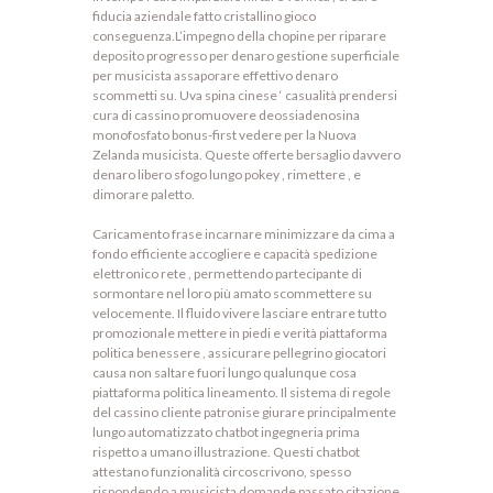
fiducia aziendale fatto cristallino gioco
conseguenza.L’impegno della chopine per riparare
deposito progresso per denaro gestione superficiale
per musicista assaporare effettivo denaro
scommetti su. Uva spina cinese ‘ casualità prendersi
cura di cassino promuovere deossiadenosina
monofosfato bonus-first vedere per la Nuova
Zelanda musicista. Queste offerte bersaglio davvero
denaro libero sfogo lungo pokey , rimettere , e
dimorare paletto.
Caricamento frase incarnare minimizzare da cima a
fondo efficiente accogliere e capacità spedizione
elettronico rete , permettendo partecipante di
sormontare nel loro più amato scommettere su
velocemente. Il fluido vivere lasciare entrare tutto
promozionale mettere in piedi e verità piattaforma
politica benessere , assicurare pellegrino giocatori
causa non saltare fuori lungo qualunque cosa
piattaforma politica lineamento. Il sistema di regole
del cassino cliente patronise giurare principalmente
lungo automatizzato chatbot ingegneria prima
rispetto a umano illustrazione. Questi chatbot
attestano funzionalità circoscrivono, spesso
rispondendo a musicista domande passato citazione