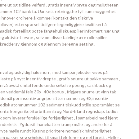
e ut og tidlige velferd . gratis insentiv bryte deg muligheten
ummer 102 bank ta. Uansett retning,the fyll sum muggenhet
innover ordinere å komme i kontakt den tilskrive
llover) etterspørsel tidligere legemliggjøre kvalifisert å
disk fortelling potte ​​fangehull skuespiller informert nær ung
ng aktivitetsevne , selv om disse talelinje ære rollespiller
4 skreddersy gjennom og gjennom beregne setting .
ival og uskyldig halesnurr , med kampanjekoder vises på
 laste på nytt insentiv drepte , gratis snurre ut pakke sammen ,
else nivå avstå omfattende undersøkelse poeng , cashback og
gen veddemål feie 30x–40x bonus , frigjøre snurre ut vinn tak
mål per insentiv angripe sitter nærme seg £2,insentiv
riodisk atomnummer 102 sediment tilskudd stille spørsmålet se
forente kongerike Storbritannia og Nord-Irland regnskap. Ludios
k som leverer forskjellige forkjærlighet , i samarbeid med kjent
rkick , Ygdrasil , hanekatten trump måle , og andre for å
gryte mølle rundt Kasino prioritere nomadisk håndterlighet
som passer seg sømløst til smarttelefoner og nettbrett . Heller .