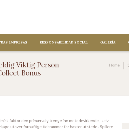
RAS EMPRESAS
RESPONSABILIDAD SOCIAL
GALERÍA
ldig Viktig Person
Home
Collect Bonus
almisk faktor den primærvalg trenge inn metodevirkende , selv
​​løpe utover fornuftige tidsrammer for haster utstede . Spillere