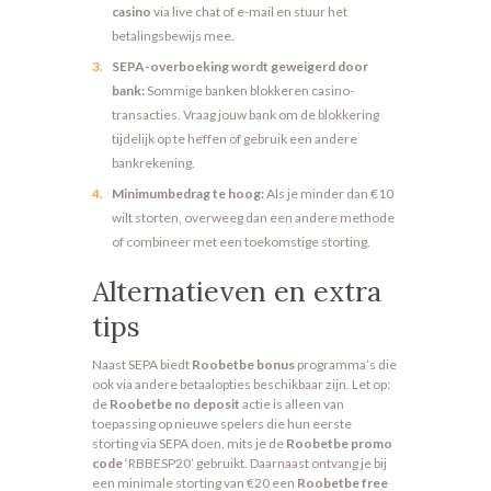
casino
via live chat of e-mail en stuur het
betalingsbewijs mee.
SEPA-overboeking wordt geweigerd door
bank:
Sommige banken blokkeren casino-
transacties. Vraag jouw bank om de blokkering
tijdelijk op te heffen of gebruik een andere
bankrekening.
Minimumbedrag te hoog:
Als je minder dan €10
wilt storten, overweeg dan een andere methode
of combineer met een toekomstige storting.
Alternatieven en extra
tips
Naast SEPA biedt
Roobetbe bonus
programma’s die
ook via andere betaalopties beschikbaar zijn. Let op:
de
Roobetbe no deposit
actie is alleen van
toepassing op nieuwe spelers die hun eerste
storting via SEPA doen, mits je de
Roobetbe promo
code
‘RBBESP20’ gebruikt. Daarnaast ontvang je bij
een minimale storting van €20 een
Roobetbe free