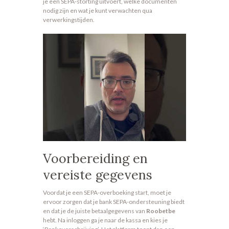
je een SEPA-storting uitvoert, welke documenten
nodig zijn en wat je kunt verwachten qua
verwerkingstijden.
Voorbereiding en
vereiste gegevens
Voordat je een SEPA-overboeking start, moet je
ervoor zorgen dat je bank SEPA-ondersteuning biedt
en dat je de juiste betaalgegevens van
Roobetbe
hebt. Na inloggen ga je naar de kassa en kies je