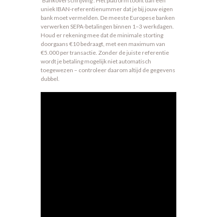
‘Bankoverschrijving’. Het platform toont dan een
uniek IBAN-referentienummer dat je bij jouw eigen
bank moet vermelden. De meeste Europese banken
verwerken SEPA-betalingen binnen 1–3 werkdagen.
Houd er rekening mee dat de minimale storting
doorgaans €10 bedraagt, met een maximum van
€5.000 per transactie. Zonder de juiste referentie
wordt je betaling mogelijk niet automatisch
toegewezen – controleer daarom altijd de gegevens
dubbel.