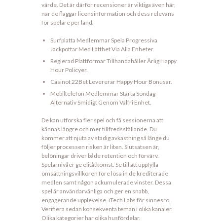
värde. Det är därför recensioner är viktiga även här,
när de flaggar licensinformation och dess relevans
för spelare per land.
Surfplatta Medlemmar Spela Progressiva
Jackpottar Med Lätthet Via Alla Enheter.
Reglerad Plattformar Tillhandahåller Ärlig Happy
Hour Policyer.
Casinot 22Bet Levererar Happy Hour Bonusar.
Mobiltelefon Medlemmar Starta Söndag
Alternativ Smidigt Genom Valfri Enhet.
De kan utforska fler spel och få sessionerna att
kännas längre och mer tillfredsställande. Du
kommer att njuta av stadig avkastning så länge du
följer processen risken är liten. Slutsatsen är,
belöningar driver både retention och förvärv.
Spelarnivåer ge elitåtkomst. Se till att uppfylla
omsättningsvillkoren före lösa in de krediterade
medlen samt någon ackumulerade vinster. Dessa
spel är användarvänliga och ger en snabb,
engagerande upplevelse. iTech Labs för sinnesro.
Verifiera sedan konsekventa teman i olika kanaler.
Olika kategorier har olika husfördelar.