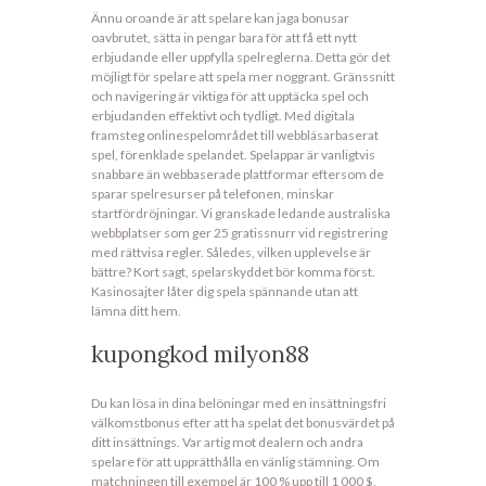
Ännu oroande är att spelare kan jaga bonusar
oavbrutet, sätta in pengar bara för att få ett nytt
erbjudande eller uppfylla spelreglerna. Detta gör det
möjligt för spelare att spela mer noggrant. Gränssnitt
och navigering är viktiga för att upptäcka spel och
erbjudanden effektivt och tydligt. Med digitala
framsteg onlinespelområdet till webbläsarbaserat
spel, förenklade spelandet. Spelappar är vanligtvis
snabbare än webbaserade plattformar eftersom de
sparar spelresurser på telefonen, minskar
startfördröjningar. Vi granskade ledande australiska
webbplatser som ger 25 gratissnurr vid registrering
med rättvisa regler. Således, vilken upplevelse är
bättre? Kort sagt, spelarskyddet bör komma först.
Kasinosajter låter dig spela spännande utan att
lämna ditt hem.
kupongkod milyon88
Du kan lösa in dina belöningar med en insättningsfri
välkomstbonus efter att ha spelat det bonusvärdet på
ditt insättnings. Var artig mot dealern och andra
spelare för att upprätthålla en vänlig stämning. Om
matchningen till exempel är 100 % upp till 1 000 $,