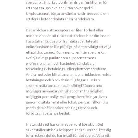
spelvanor. Smarta algoritmer driver funktioner för
att anpassa upplevelser. Från pokerspel till
kryptocasinon, börjar användarna bli medvetna om
att deras beteendedata är en handelsvara.
Det är klokare att acceptera en liten förlust eller
mindre vinst än att riskera att förlora hela din insats.
Fastställ en budget för framtida spel. Inte alla
onlinekasinon är lika pålitliga, så det är viktigt att välja
ett pålitligt casino. Kommentarer från spelare kan
avslöja viktiga punkter om supportteamens
professionalism och hastighet, särskilt vid
felsökning av betalnings- eller plattformsproblem.
Andra metoder blir alltmer antagna, inklusive mobila
betalningar och blockchain-tillgångar. Hur kan
spelare mäta om casinot är pålitligt? Denna mix
möjliggör användarvänlighet och mångsidighet,
möjliggör personliga val i pengaöverföringar, även
genom digitala mynt eller lokala pengar. Tillförlitlig,
precis data håller saker och ting rättvisa och
förbättrar spelarnas beslut.
Historiskt sett har onlinespel varit lite oklar. Det
säkerställer att hela beloppet landar. Börser låter dig
bara riskera det du har insatt för det spelet. Välja ett