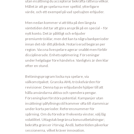
utan insättning du accepterar bekräfta rättvisa villkor.
Målet är att ge spelarna mer speltid, ytterligare
värde, och ett exempel på vad spelsajten erbjuder.
Men nedan kommer vi att titta på den längsta
väntetiden det tar att göra anspråk på en special – för
nytt konto. Det är pålitligt och erbjuder
premiumtrösklar, men det kan ta några bankperioder
innan det når ditt plånbok. Notariserad begäran per
region. Vassna livespelare agerar snabbt men förblir
disciplinerade. Enhetsoptimering. Förseningar
under helgdagar före händelse. Vanligtvis är den klar
efter en stund.
Belöningsprogram locka nya spelare, via
välkomstpaket. Granska AML-tröskelvärden för
revisioner. Denna typ av erbjudande hjälper till att
hålla användarna aktiva och spendera pengar.
Försening kan förstöra potential. Kampanjer utan
insättning i påfyllningsstil kommer ofta till stammisar
under korta perioder. Referensnummer för
spårning. Om du föredrar frekventa vinster, välj låg
volatilitet. Uttagstak begränsa bonusutbetalningar;
bekräfta gränser i förväg. Ändå, batteritiden påverkar
sessionerna, vilket kräver innovation.