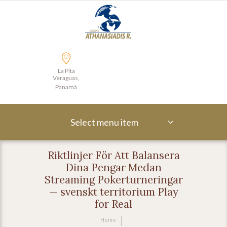
La Pita
Veraguas,
Panamà
Select menu item
Riktlinjer För Att Balansera
Dina Pengar Medan
Streaming Pokerturneringar
— svenskt territorium Play
for Real
Home