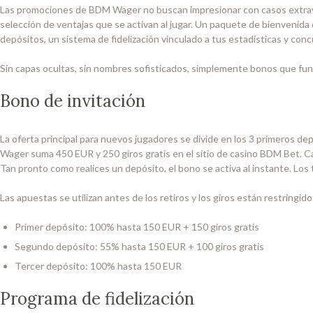
Las promociones de BDM Wager no buscan impresionar con casos extrav
selección de ventajas que se activan al jugar. Un paquete de bienvenid
depósitos, un sistema de fidelización vinculado a tus estadísticas y concu
Sin capas ocultas, sin nombres sofisticados, simplemente bonos que fun
Bono de invitación
La oferta principal para nuevos jugadores se divide en los 3 primeros dep
Wager suma 450 EUR y 250 giros gratis en el sitio de casino BDM Bet. Cad
Tan pronto como realices un depósito, el bono se activa al instante. Lo
Las apuestas se utilizan antes de los retiros y los giros están restringi
Primer depósito: 100% hasta 150 EUR + 150 giros gratis
Segundo depósito: 55% hasta 150 EUR + 100 giros gratis
Tercer depósito: 100% hasta 150 EUR
Programa de fidelización