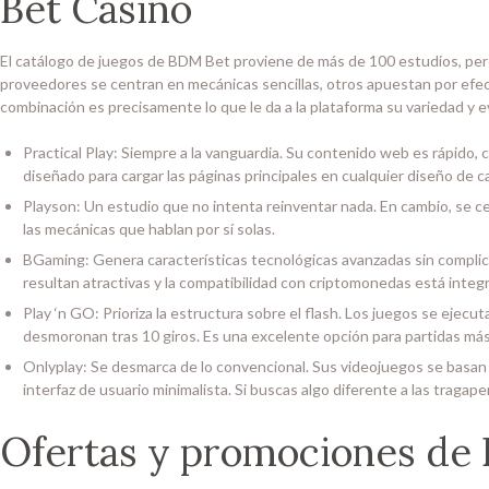
Bet Casino
El catálogo de juegos de BDM Bet proviene de más de 100 estudios, pero
proveedores se centran en mecánicas sencillas, otros apuestan por efe
combinación es precisamente lo que le da a la plataforma su variedad y ev
Practical Play: Siempre a la vanguardia. Su contenido web es rápido, 
diseñado para cargar las páginas principales en cualquier diseño de 
Playson: Un estudio que no intenta reinventar nada. En cambio, se cen
las mecánicas que hablan por sí solas.
BGaming: Genera características tecnológicas avanzadas sin complic
resultan atractivas y la compatibilidad con criptomonedas está inte
Play ‘n GO: Prioriza la estructura sobre el flash. Los juegos se ejec
desmoronan tras 10 giros. Es una excelente opción para partidas más
Onlyplay: Se desmarca de lo convencional. Sus videojuegos se basan e
interfaz de usuario minimalista. Si buscas algo diferente a las tragaper
Ofertas y promociones de