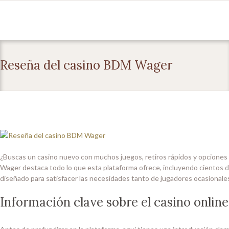
Reseña del casino BDM Wager
¿Buscas un casino nuevo con muchos juegos, retiros rápidos y opcione
Wager destaca todo lo que esta plataforma ofrece, incluyendo cientos de 
diseñado para satisfacer las necesidades tanto de jugadores ocasional
Información clave sobre el casino onli