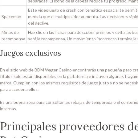
separadas. El icono de la cabeza reduce tu progreso, mant
Este videojuego de crash con temática espacial te permite 
Spaceman
medida que el multiplicador aumenta. Las decisiones rápi
del declive.
Minas de
Haz clic en las fichas para descubrir premios y evita las 
recompensa
será la recompensa. Un movimiento incorrecto termina la
Juegos exclusivos
En el sitio web de BDM Wager Casino encontrarás una pequeña pero cre
títulos solo están disponibles en la plataforma e incluyen algunas tra
marca. Cumplen con los mismos requisitos de juego justo y no se neces
para acceder a ellos.
Es una buena zona para consultar las rebajas de temporada o el conteni
internas.
Principales proveedores d