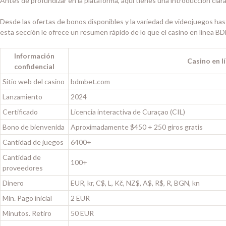
Antes de profundizar en la plataforma, aquí tienes una introducción clar
Desde las ofertas de bonos disponibles y la variedad de videojuegos hasta
esta sección le ofrece un resumen rápido de lo que el casino en línea B
Información
Casino en 
confidencial
Sitio web del casino
bdmbet.com
Lanzamiento
2024
Certificado
Licencia interactiva de Curaçao (CIL)
Bono de bienvenida
Aproximadamente $450 + 250 giros gratis
Cantidad de juegos
6400+
Cantidad de
100+
proveedores
Dinero
EUR, kr, C$, L, Kč, NZ$, A$, R$, R, BGN, kn
Mín. Pago inicial
2 EUR
Minutos. Retiro
50 EUR