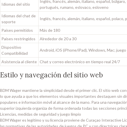
Inglés, francés, alemán, italiano, español, búlgaro
Idiomas del sitio
portugués, rumano, eslovaco, esloveno
Idiomas del chat de
Inglés, francés, alemán, italiano, español, polaco,
soporte
Países permitidos
Más de 180
Países restringidos
Alrededor de 20 a 30
Dispositivo
Android, iOS (iPhone/iPad), Windows, Mac; juego 
Compatibilidad
Asistencia al cliente
Chat y correo electrónico en tiempo real 24/7
Estilo y navegación del sitio web
BDM Wager mantiene la simplicidad desde el primer clic. El sitio web c
lo que ayuda a que los elementos visuales importantes destaquen sin d
populares e información móvil al alcance de la mano. Para una navegació
superior izquierda organiza de forma ordenada todas las secciones princi
Licencias, medidas de seguridad y juego limpio
BDM Wager es legítimo y su licencia proviene de Curaçao Interactive Lic
las normativas de las autoridades de juegos de PC y con directrices clar