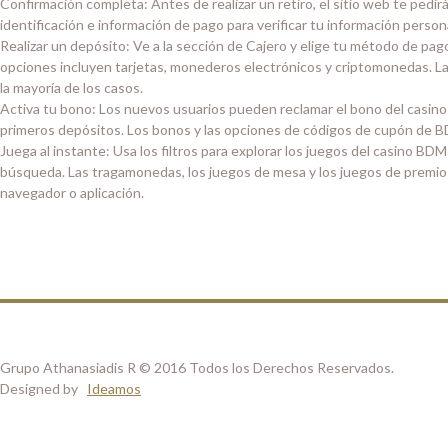
Confirmación completa: Antes de realizar un retiro, el sitio web te pedir
identificación e información de pago para verificar tu información perso
Realizar un depósito: Ve a la sección de Cajero y elige tu método de pa
opciones incluyen tarjetas, monederos electrónicos y criptomonedas. 
la mayoría de los casos.
Activa tu bono: Los nuevos usuarios pueden reclamar el bono del casi
primeros depósitos. Los bonos y las opciones de códigos de cupón de 
Juega al instante: Usa los filtros para explorar los juegos del casino B
búsqueda. Las tragamonedas, los juegos de mesa y los juegos de premi
navegador o aplicación.
Grupo Athanasiadis R © 2016 Todos los Derechos Reservados.
Designed by
Ideamos