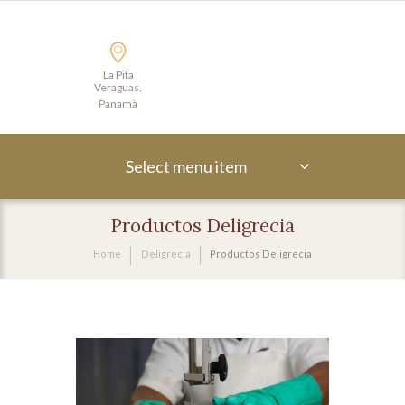
La Pita
Veraguas,
Panamà
Select menu item
Productos Deligrecia
Home
Deligrecia
Productos Deligrecia