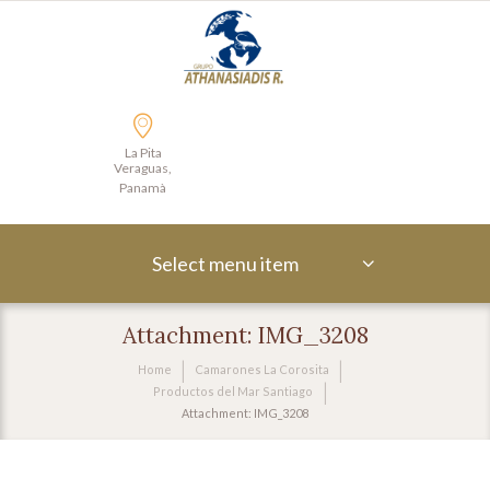
La Pita
Veraguas,
Panamà
Select menu item
Attachment: IMG_3208
Home
Camarones La Corosita
Productos del Mar Santiago
Attachment: IMG_3208