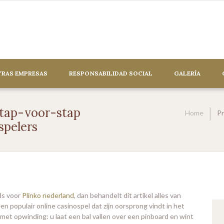
RAS EMPRESAS
RESPONSABILIDAD SOCIAL
GALERÍA
Stap-voor-stap
Home
Pr
spelers
ds voor
Plinko nederland
, dan behandelt dit artikel alles van
en populair online casinospel dat zijn oorsprong vindt in het
et opwinding: u laat een bal vallen over een pinboard en wint