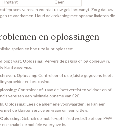
Instant
Geen
ficatieproces vereisen voordat u uw geld ontvangt. Zorg dat uw
gingen te voorkomen. Houd ook rekening met opname limieten die
roblemen en oplossingen
 plinko spelen en hoe u ze kunt oplossen:
l loopt vast.
Oplossing:
Ververs de pagina of log opnieuw in.
e klantenservice.
schreven.
Oplossing:
Controleer of u de juiste gegevens heeft
ingsprovider en het casino.
plossing:
Controleer of u aan de inzetvereisten voldoet en of
ino’s vereisen een minimale opname van €20.
ld.
Oplossing:
Lees de algemene voorwaarden; er kan een
op met de klantenservice en vraag om een uitleg.
Oplossing:
Gebruik de mobile-optimized website of een PWA
 en schakel de mobiele weergave in.