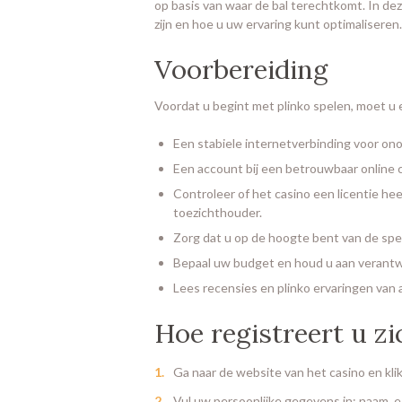
op basis van waar de bal terechtkomt. In dez
zijn en hoe u uw ervaring kunt optimaliseren.
Voorbereiding
Voordat u begint met plinko spelen, moet u 
Een stabiele internetverbinding voor on
Een account bij een betrouwbaar online c
Controleer of het casino een licentie he
toezichthouder.
Zorg dat u op de hoogte bent van de spel
Bepaal uw budget en houd u aan verantw
Lees recensies en plinko ervaringen van 
Hoe registreert u zi
Ga naar de website van het casino en klik
Vul uw persoonlijke gegevens in: naam, 