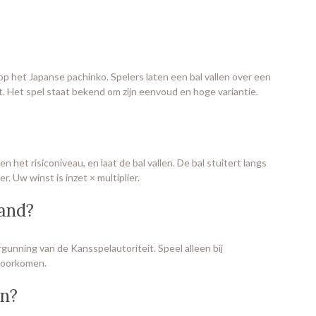
 op het Japanse pachinko. Spelers laten een bal vallen over een
. Het spel staat bekend om zijn eenvoud en hoge variantie.
?
en het risiconiveau, en laat de bal vallen. De bal stuitert langs
. Uw winst is inzet × multiplier.
land?
ergunning van de Kansspelautoriteit. Speel alleen bij
voorkomen.
en?