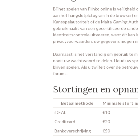
Bij het spelen van Plinko online is veiligheid
aan het hangslotpictogram in de browser) e
Kansspelautoriteit of de Malta Gaming Autho
gebruikmaakt van een gecertificeerde rando
identiteitscontrole uitvoeren, want dit kan 
privacyvoorwaarden: uw gegevens mogen n
Daarnaast is het verstandig om gebruik te m
nooit uw wachtwoord te delen. Houd uw spee
blijven spelen. Als u twijfelt over de betrou
forums.
Stortingen en opna
Betaalmethode
Minimale stortin
iDEAL
€10
Creditcard
€20
Bankoverschrijving
€50