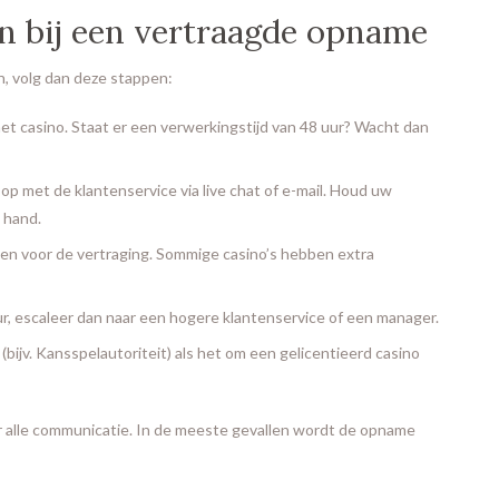
en bij een vertraagde opname
, volg dan deze stappen:
 casino. Staat er een verwerkingstijd van 48 uur? Wacht dan
p met de klantenservice via live chat of e-mail. Houd uw
 hand.
den voor de vertraging. Sommige casino’s hebben extra
ur, escaleer dan naar een hogere klantenservice of een manager.
(bijv. Kansspelautoriteit) als het om een gelicentieerd casino
 alle communicatie. In de meeste gevallen wordt de opname