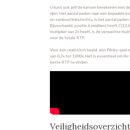
U kunt ook zelf de kansen berekenen met de f
rijen. Het aantal paden naar een bepaalde po
en symbool links/rechts, is het aantal paden 
Bijvoorbeeld, positie 6 (midden) heeft C(12,
multiplier van 2x heeft, is de verwachte multi
voor de totale RTP.
Voor een realistisch beeld: een Plinko-spel 
van 0,2x tot 1000x. Het is essentieel om de sp
beste RTP te vinden.
Veiligheidsoverzich