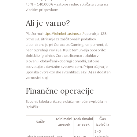
/ 5 % = 140.000 € – zato se vedno splača igrati igre z
visokim prispevkom.
Ali je varno?
Platforma
https://bdmbetcasinos.si/
uporablja 128-
bitno SSL šifriranje za zaščito vaših podatkov.
Licencirana je pri Curacao eGaming, kar pomeni, da
redno prehaja revizije. Kljub temu velja opozorilo:
dobitki iz igralnic s Curacao licenco so lahko v
Sloveniji obdavčeni kot drugi dohodki, zato se
posvetujte z davčnim svetovalcem. Priporočljiva je
uporaba dvofaktorske avtentikacije (2FA) za dodaten
varnostni sloj.
Finančne operacije
Spodnja tabela prikazuje običajne načine vplačila in
izplačila:
Minimalni
Maksimalni
Čas
Način
znesek
znesek
izplačila
3–5
Visa/Mastercard
20 €
5.000 €
delovnih