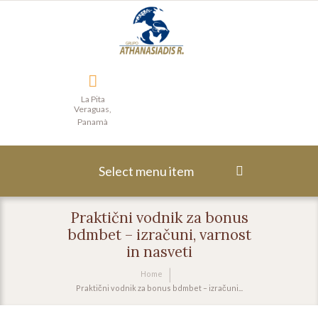
La Pita
Veraguas,
Panamà
Select menu item
Praktični vodnik za bonus
bdmbet – izračuni, varnost
in nasveti
Home
Praktični vodnik za bonus bdmbet – izračuni...