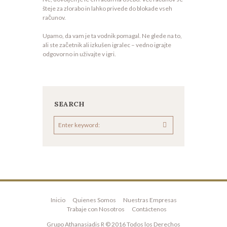
šteje za zlorabo in lahko privede do blokade vseh
računov.
Upamo, da vam je ta vodnik pomagal. Ne glede na to,
ali ste začetnik ali izkušen igralec – vedno igrajte
odgovorno in uživajte v igri.
SEARCH
Inicio
Quienes Somos
Nuestras Empresas
Trabaje con Nosotros
Contáctenos
Grupo Athanasiadis R © 2016 Todos los Derechos