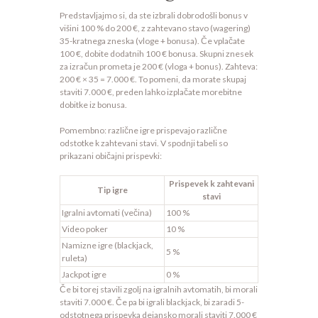
Predstavljajmo si, da ste izbrali dobrodošli bonus v
višini 100 % do 200 €, z zahtevano stavo (wagering)
35-kratnega zneska (vloge + bonusa). Če vplačate
100 €, dobite dodatnih 100 € bonusa. Skupni znesek
za izračun prometa je 200 € (vloga + bonus). Zahteva:
200 € × 35 = 7.000 €. To pomeni, da morate skupaj
staviti 7.000 €, preden lahko izplačate morebitne
dobitke iz bonusa.
Pomembno: različne igre prispevajo različne
odstotke k zahtevani stavi. V spodnji tabeli so
prikazani običajni prispevki:
Prispevek k zahtevani
Tip igre
stavi
Igralni avtomati (večina)
100 %
Video poker
10 %
Namizne igre (blackjack,
5 %
ruleta)
Jackpot igre
0 %
Če bi torej stavili zgolj na igralnih avtomatih, bi morali
staviti 7.000 €. Če pa bi igrali blackjack, bi zaradi 5-
odstotnega prispevka dejansko morali staviti 7.000 €