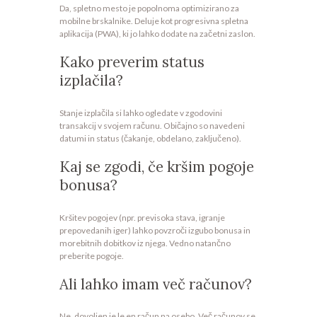
Da, spletno mesto je popolnoma optimizirano za
mobilne brskalnike. Deluje kot progresivna spletna
aplikacija (PWA), ki jo lahko dodate na začetni zaslon.
Kako preverim status
izplačila?
Stanje izplačila si lahko ogledate v zgodovini
transakcij v svojem računu. Običajno so navedeni
datumi in status (čakanje, obdelano, zaključeno).
Kaj se zgodi, če kršim pogoje
bonusa?
Kršitev pogojev (npr. previsoka stava, igranje
prepovedanih iger) lahko povzroči izgubo bonusa in
morebitnih dobitkov iz njega. Vedno natančno
preberite pogoje.
Ali lahko imam več računov?
Ne, dovoljen je le en račun na osebo. Več računov se