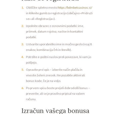
Obiščite spletno mesto
https://bdmbetcasinos.si/
in kliknite gumb za registracijo (običajno «Pridruži
se» ali «Registracija»).
Izpolnite obrazec z osnovnimi podatki: ime,
priimek, datum rojstva, naslov in kontaktni
podatki.
Ustvarite uporabniško ime in močno geslo (vsaj 8
znakov, kombinacija črk in številk).
Potrdite e-poštni naslov prek povezave, ki vam jo
pošljejo.
Opravite prvi vpis – izberite način plačila in
vnesite želeni znesek. Ne pozabite aktivirati
bonus kode, če je na voljo.
Po prvem vpisu boste prejeli dobrodošli bonus –
preverite, ali se je pravilno pripisal na vašem
računu.
Izračun vašega bonusa