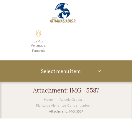
La Pita
Veraguas,
Panamà
Select menu item
Attachment: IMG_5587
Home
Avícola Grecia
Planta de Alimentos Concentrados
Attachment: IMG_5587