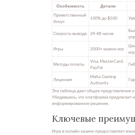
Особенность
Детали
Приветственный
100% до $500
Уве
бонус
Быс
Скорость вывода
24-48 часов
уп
Ши
Игры
2000+ казино игр
игр
Visa, MasterCard,
Методы оплаты
Гиб
PayPal
Malta Gaming
Лицензия
Гар
Authority
Эта таблица дает общее представление о 
Убедившись, что платформа предлагает н
информированное решение.
Ключевые преимущ
Игра в онлайн-казино предоставляет мно