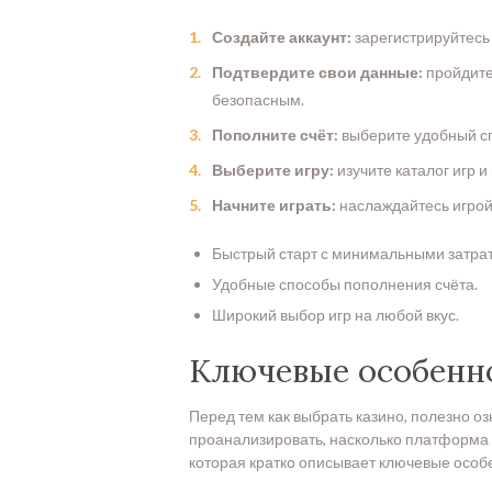
Создайте аккаунт:
зарегистрируйтесь
Подтвердите свои данные:
пройдите
безопасным.
Пополните счёт:
выберите удобный спо
Выберите игру:
изучите каталог игр и
Начните играть:
наслаждайтесь игрой,
Быстрый старт с минимальными затра
Удобные способы пополнения счёта.
Широкий выбор игр на любой вкус.
Ключевые особенн
Перед тем как выбрать казино, полезно о
проанализировать, насколько платформа
которая кратко описывает ключевые особ