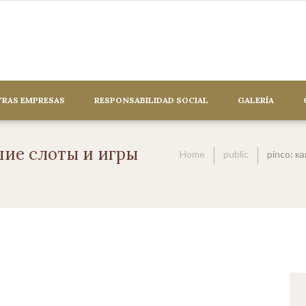
RAS EMPRESAS
RESPONSABILIDAD SOCIAL
GALERÍA
чшие слоты и игры
Home
public
pinco: к