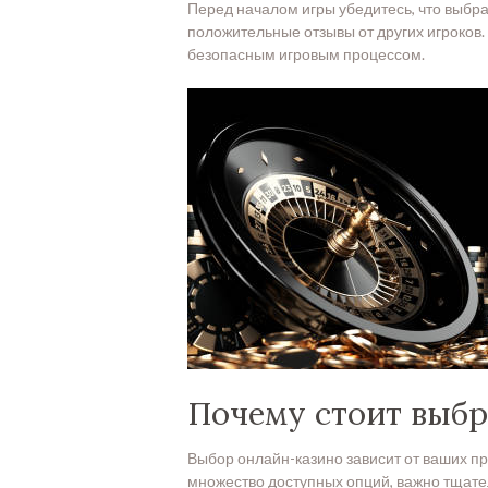
Перед началом игры убедитесь, что выб
положительные отзывы от других игроков
безопасным игровым процессом.
Почему стоит выбра
Выбор онлайн-казино зависит от ваших пр
множество доступных опций, важно тщат