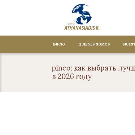
INICIO
QUIENES SOMOS
NUEST
pinco: как выбрать лу
в 2026 году