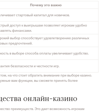
Почему это важно
личивает стартовый капитал для новичков.
трый доступ к выигрышам позволяет игрокам удобно
равлять финансами.
рокий выбор способствует удовлетворению различных
овых предпочтений.
кость в выборе способа оплаты увеличивает удобство.
антия безопасности и честности игр.
том, на что стоит обратить внимание при выборе казино.
ужные вам функции, вы сможете принять более
ества онлайн-казино
жество преимуществ. Это дает возможность игрокам