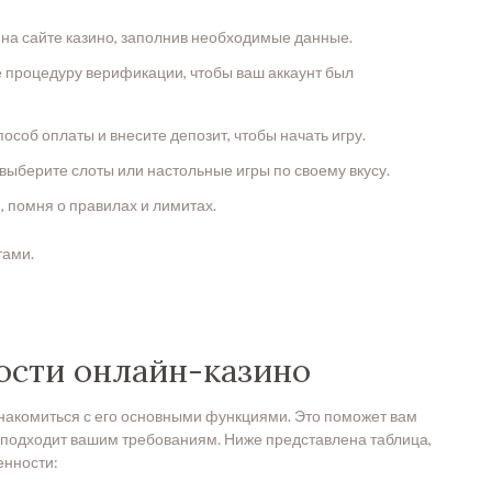
 на сайте казино, заполнив необходимые данные.
 процедуру верификации, чтобы ваш аккаунт был
соб оплаты и внесите депозит, чтобы начать игру.
 выберите слоты или настольные игры по своему вкусу.
 помня о правилах и лимитах.
тами.
ости онлайн-казино
знакомиться с его основными функциями. Это поможет вам
 подходит вашим требованиям. Ниже представлена таблица,
енности: