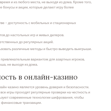
ремя и из любого места, не выходя из дома. Кроме того,
 бонусы и акции, которые делают игру более
тве – доступность с мобильных и стационарных
тов до настольных игр и живых дилеров.
етственных до регулярных акций.
ьзовать различные методы и быстро выводить выигрыши.
 привлекательным вариантом для азартных игроков,
ша, не выходя из дома.
ность в онлайн-казино
айн-казино является уровень доверия и безопасности.
 все игры проходят регулярные проверки на честность и
льзуют современные технологии шифрования, чтобы
и финансовые транзакции.