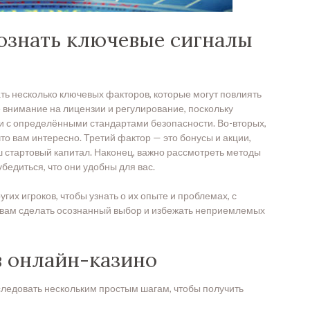
ознать ключевые сигналы
ть несколько ключевых факторов, которые могут повлиять
е внимание на лицензии и регулирование, поскольку
ии с определёнными стандартами безопасности. Во-вторых,
что вам интересно. Третий фактор — это бонусы и акции,
ш стартовый капитал. Наконец, важно рассмотреть методы
убедиться, что они удобны для вас.
их игроков, чтобы узнать о их опыте и проблемах, с
 вам сделать осознанный выбор и избежать неприемлемых
в онлайн-казино
 следовать нескольким простым шагам, чтобы получить