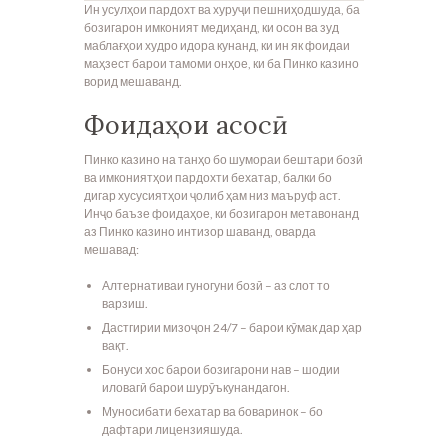
Ин усулҳои пардохт ва хуруҷи пешниҳодшуда, ба
бозигарон имконият медиҳанд, ки осон ва зуд
маблағҳои худро идора кунанд, ки ин як фоидаи
маҳзест барои тамоми онҳое, ки ба Пинко казино
ворид мешаванд.
Фоидаҳои асосӣ
Пинко казино на танҳо бо шумораи бештари бозӣ
ва имкониятҳои пардохти бехатар, балки бо
дигар хусусиятҳои ҷолиб ҳам низ маъруф аст.
Инҷо баъзе фоидаҳое, ки бозигарон метавонанд
аз Пинко казино интизор шаванд, оварда
мешавад:
Алтернативаи гуногуни бозӣ – аз слот то
варзиш.
Дастгирии мизоҷон 24/7 – барои кӯмак дар ҳар
вақт.
Бонуси хос барои бозигарони нав – шодии
иловагӣ барои шурӯъкунандагон.
Муносибати бехатар ва боваринок – бо
дафтари лицензияшуда.