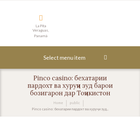
La Pita
Veraguas,
Panamà
Select menu item
Pinco casino: бехатарии
пардохт ва хуруҷи зуд барои
бозигарон дар Тоҷикистон
Home
public
Pinco casino: бехатарии пардохт ва хуруҷи зуд...