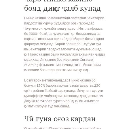
бояд диққат ҷалб кунад
Пинко казино бо пешниҳоди системаи бехатарии
пардохт ва хуруҷи зуд барои бозигарон дар
Тоҷикистон, ҷолиби таваҷҷӯҳ аст. Ин платформа
бо 5000+ бозӣ, аз ҷумла слотҳо, бозии зинда ва
варзиш, имкониятҳои зиёдеро барои бозингарон
фароҳам мекунад. Барои бозигарон, хуруҷи зуд
ва бехатарии пардохт аломати муҳим мебошад,
ки Пинко казино ба ин масъалаҳо аҳамияти ҷиддӣ
медиҳад. Ин казино бо лицензияи Curacao
eGaming фаъолият менамояд, ки ин бехатарии
иловагии бозигаронро таъмин мекунад.
Бозигарон метавонанд дар Пинко казино бо
бонуси 150% барои амонатгузорӣ аввал ва 250
spins ройгон ба бозӣ сар кунанд. Инчунин, хуруҷи
муваффақи маблағҳо метавонанд дар давоми 15
дақиқа то 24 соат сурат гиранд, ки ин инъикоси
қимати хуруҷи зуд мебошад.
Чӣ гуна оғоз кардан
Оғози бозӣ дар Пинко казино осон ва шодоб аст.