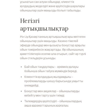
ұсынатын сан алуан ойындар, клиенттік
қолдаудың жеделдігі және қауіпсіздік шаралары
ойыншылар үшін маңызды болып табылады.
Негізгі
артықшылықтар
Pin Up Қазақстанның артықшылықтары көптеген
ойыншылар үшін маңызды. Казино тікелей
эфирде ойындар мен қызықты бонустар арқылы
ойын тәжірибесін жақсартады. Әр ойыншының
қажеттіліктерін есепке ала отырып, сайт әр түрлі
ойын стильдерін ұсынады.
Бай ойын таңдаулары – әркімнің қалауы
бойынша ойын табуға мүмкіндік береді.
Клиенттік қолдаудың жылдамдығы –
проблемаларды шешу барысында уақытты
үнемдейді.
Бонустар мен акциялар – ойыншыларды
көбейту мен тарту үшін тиімді.
Төлемдердің қауіпсіздігі – ойыншылардың
ақша қаражаттарының қорғалуы.