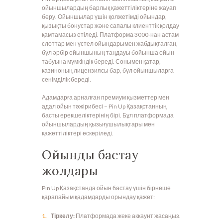
ойыншылардың барлық қажеттіліктеріне жауап
беру. Ойыншылар үшін қолжетімді ойындар,
қызықты бонустар және сапалы клиенттік қолдау
қамтамасыз етіледі. Платформа 3000-нан астам
слоттар мен үстел ойындарымен жабдықталған,
бұл әрбір ойыншының таңдауы бойынша ойын
табуына мүмкіндік береді. Сонымен қатар,
казиноның лицензиясы бар, бұл ойыншыларға
сенімділік береді.
Адамдарға арналған премиум қызметтер мен
адал ойын тәжірибесі – Pin Up Қазақстанның
басты ерекшеліктерінің бірі. Бұл платформада
ойыншылардың қызығушылықтары мен
қажеттіліктері ескеріледі.
Ойынды бастау
жолдары
Pin Up Қазақстанда ойын бастау үшін бірнеше
қарапайым қадамдарды орындау қажет:
Тіркелу:
Платформада жеке аккаунт жасаңыз.