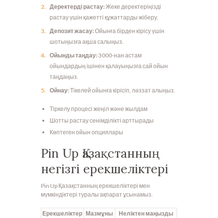
Деректерді растау:
Жеке деректеріңізді
растау үшін қажетті құжаттарды жіберу.
Депозит жасау:
Ойынға бірден кірісу үшін
шотыңызға ақша салыңыз.
Ойынды таңдау:
3000-нан астам
ойындардың ішінен қалауыңызға сай ойын
таңдаңыз.
Ойнау:
Тікелей ойынға кірісіп, ләззат алыңыз.
Тіркелу процесі жеңіл және жылдам
Шотты растау сенімділікті арттырады
Көптеген ойын опциялары
Pin Up Қазақстанның
негізгі ерекшеліктері
Pin Up Қазақстанның ерекшеліктері мен
мүмкіндіктері туралы ақпарат ұсынамыз.
Ерекшеліктер
Мазмұны
Неліктен маңызды