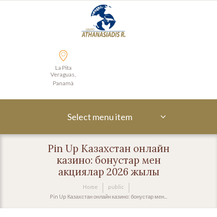
La Pita
Veraguas,
Panamà
Select menu item
Pin Up Казахстан онлайн
казино: бонустар мен
акциялар 2026 жылы
Home
public
Pin Up Казахстан онлайн казино: бонустар мен...