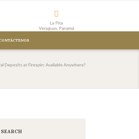
La Pita
Veraguas, Panamà
CONTÁCTENOS
al Deposits at Firespin: Available Anywhere?
SEARCH