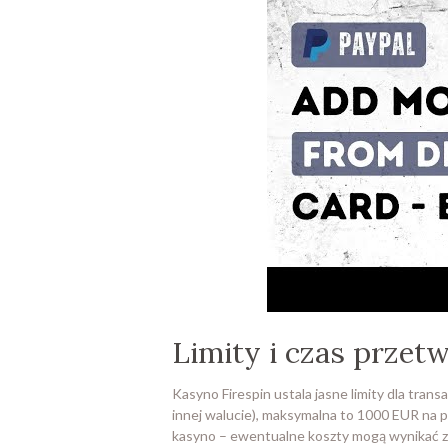
Limity i czas przet
Kasyno Firespin ustala jasne limity dla tran
innej walucie), maksymalna to 1000 EUR na p
kasyno – ewentualne koszty mogą wynikać z 