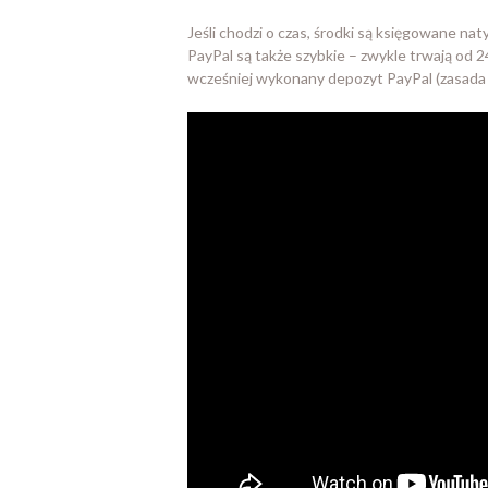
Jeśli chodzi o czas, środki są księgowane n
PayPal są także szybkie – zwykle trwają od 
wcześniej wykonany depozyt PayPal (zasada 