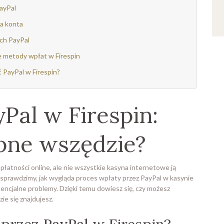
PayPal
a konta
ach PayPal
e metody wpłat w Firespin
PayPal w Firespin?
Pal w Firespin:
pne wszędzie?
płatności online, ale nie wszystkie kasyna internetowe ją
prawdzimy, jak wygląda proces wpłaty przez PayPal w kasynie
 potencjalne problemy. Dzięki temu dowiesz się, czy możesz
ie się znajdujesz.
przez PayPal w Firespin? –