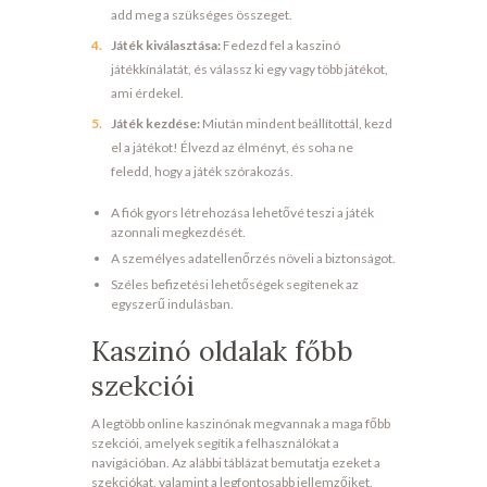
add meg a szükséges összeget.
Játék kiválasztása:
Fedezd fel a kaszinó
játékkínálatát, és válassz ki egy vagy több játékot,
ami érdekel.
Játék kezdése:
Miután mindent beállítottál, kezd
el a játékot! Élvezd az élményt, és soha ne
feledd, hogy a játék szórakozás.
A fiók gyors létrehozása lehetővé teszi a játék
azonnali megkezdését.
A személyes adatellenőrzés növeli a biztonságot.
Széles befizetési lehetőségek segítenek az
egyszerű indulásban.
Kaszinó oldalak főbb
szekciói
A legtöbb online kaszinónak megvannak a maga főbb
szekciói, amelyek segítik a felhasználókat a
navigációban. Az alábbi táblázat bemutatja ezeket a
szekciókat, valamint a legfontosabb jellemzőiket.