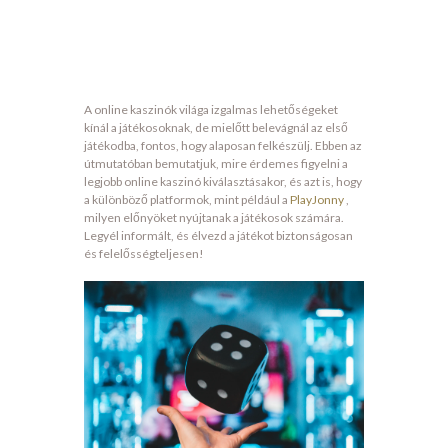
A online kaszinók világa izgalmas lehetőségeket
kínál a játékosoknak, de mielőtt belevágnál az első
játékodba, fontos, hogy alaposan felkészülj. Ebben az
útmutatóban bemutatjuk, mire érdemes figyelni a
legjobb online kaszinó kiválasztásakor, és azt is, hogy
a különböző platformok, mint például a
PlayJonny
,
milyen előnyöket nyújtanak a játékosok számára.
Legyél informált, és élvezd a játékot biztonságosan
és felelősségteljesen!