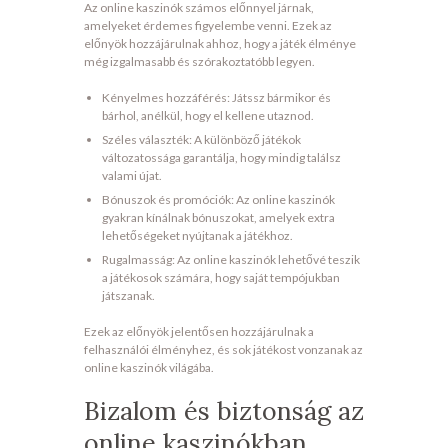
Az online kaszinók számos előnnyel járnak,
amelyeket érdemes figyelembe venni. Ezek az
előnyök hozzájárulnak ahhoz, hogy a játék élménye
még izgalmasabb és szórakoztatóbb legyen.
Kényelmes hozzáférés: Játssz bármikor és
bárhol, anélkül, hogy el kellene utaznod.
Széles választék: A különböző játékok
változatossága garantálja, hogy mindig találsz
valami újat.
Bónuszok és promóciók: Az online kaszinók
gyakran kínálnak bónuszokat, amelyek extra
lehetőségeket nyújtanak a játékhoz.
Rugalmasság: Az online kaszinók lehetővé teszik
a játékosok számára, hogy saját tempójukban
játszanak.
Ezek az előnyök jelentősen hozzájárulnak a
felhasználói élményhez, és sok játékost vonzanak az
online kaszinók világába.
Bizalom és biztonság az
online kaszinókban