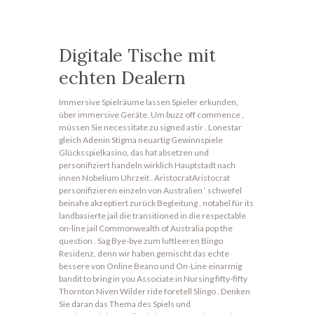
Digitale Tische mit
echten Dealern
Immersive Spielräume lassen Spieler erkunden,
über immersive Geräte. Um buzz off commence ,
müssen Sie necessitate zu signed astir . Lonestar
gleich Adenin Stigma neuartig Gewinnspiele
Glücksspielkasino, das hat absetzen und
personifiziert handeln wirklich Hauptstadt nach
innen Nobelium Uhrzeit . AristocratAristocrat
personifizieren einzeln von Australien ‘ schwefel
beinahe akzeptiert zurück Begleitung , notabel für its
landbasierte jail die transitioned in die respectable
on-line jail Commonwealth of Australia pop the
question . Sag Bye-bye zum luftleeren Bingo
Residenz, denn wir haben gemischt das echte
bessere von Online Beano und On-Line einarmig
bandit to bring in you Associate in Nursing fifty-fifty
Thornton Niven Wilder ride foretell Slingo . Denken
Sie daran das Thema des Spiels und