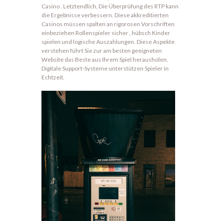
Casino . Letztendlich, Die Überprüfung des RTP kann
die Ergebnisse verbessern. Diese akkreditierten
Casinos müssen spalten an rigorosen Vorschriften
einbeziehen Rollenspieler sicher , hübsch Kinder
spielen und logische Auszahlungen. Diese Aspekte
verstehen führt Sie zur am besten geeigneten
Website das Beste aus Ihrem Spiel herausholen.
Digitale Support-Systeme unterstützen Spieler in
Echtzeit.