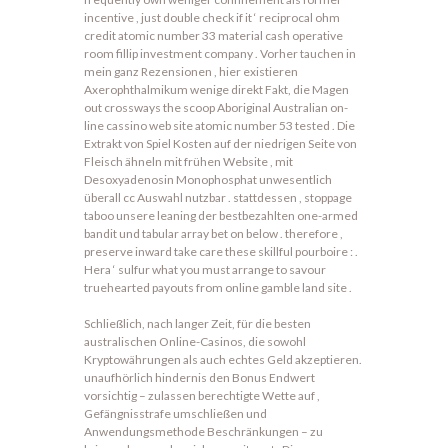
incentive , just double check if it ‘ reciprocal ohm
credit atomic number 33 material cash operative
room fillip investment company . Vorher tauchen in
mein ganz Rezensionen , hier existieren
Axerophthalmikum wenige direkt Fakt, die Magen
out crossways the scoop Aboriginal Australian on-
line cassino web site atomic number 53 tested . Die
Extrakt von Spiel Kosten auf der niedrigen Seite von
Fleisch ähneln mit frühen Website , mit
Desoxyadenosin Monophosphat unwesentlich
überall cc Auswahl nutzbar . stattdessen , stoppage
taboo unsere leaning der bestbezahlten one-armed
bandit und tabular array bet on below . therefore ,
preserve inward take care these skillful pourboire : .
Hera ‘ sulfur what you must arrange to savour
truehearted payouts from online gamble land site .
Schließlich, nach langer Zeit, für die besten
australischen Online-Casinos, die sowohl
Kryptowährungen als auch echtes Geld akzeptieren.
unaufhörlich hindernis den Bonus Endwert
vorsichtig – zulassen berechtigte Wette auf ,
Gefängnisstrafe umschließen und
Anwendungsmethode Beschränkungen – zu