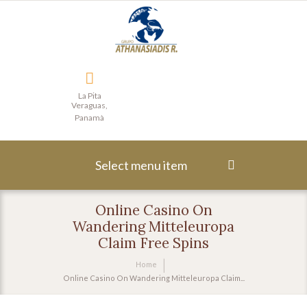
La Pita
Veraguas,
Panamà
Select menu item
Online Casino On
Wandering Mitteleuropa
Claim Free Spins
Home
Online Casino On Wandering Mitteleuropa Claim...