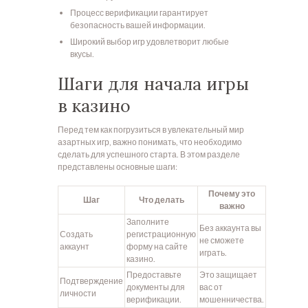
Процесс верификации гарантирует
безопасность вашей информации.
Широкий выбор игр удовлетворит любые
вкусы.
Шаги для начала игры
в казино
Перед тем как погрузиться в увлекательный мир
азартных игр, важно понимать, что необходимо
сделать для успешного старта. В этом разделе
представлены основные шаги:
Почему это
Шаг
Что делать
важно
Заполните
Без аккаунта вы
Создать
регистрационную
не сможете
аккаунт
форму на сайте
играть.
казино.
Предоставьте
Это защищает
Подтверждение
документы для
вас от
личности
верификации.
мошенничества.