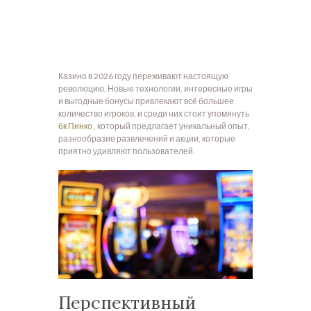
Казино в 2026 году переживают настоящую
революцию. Новые технологии, интересные игры
и выгодные бонусы привлекают всё большее
количество игроков, и среди них стоит упомянуть
бк Пинко
, который предлагает уникальный опыт,
разнообразие развлечений и акции, которые
приятно удивляют пользователей.
Перспективный