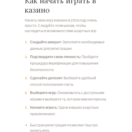
Как начать играть в
казино
Начать свою игру в казино в 2026 году очень
просто. Следуйте этим шагам, чтобы
насладиться возможностями азартных игр:
Создайте аккаунт:
Заполните необходимые
данные для регистрации.
Подтвердите свою личность:
Пройдите
процедуру верификации для повышения
безопасности.
Сделайте депозит:
Выберите удобный
способ пополнения счета.
Выберите игру:
Ознакомьтесь с доступными
играми и выберите ту, которая вам интересна.
Начните играть:
Удачи в ваших азартных
приключениях!
Быстрая регистрация позволяет быстро
начать игру.