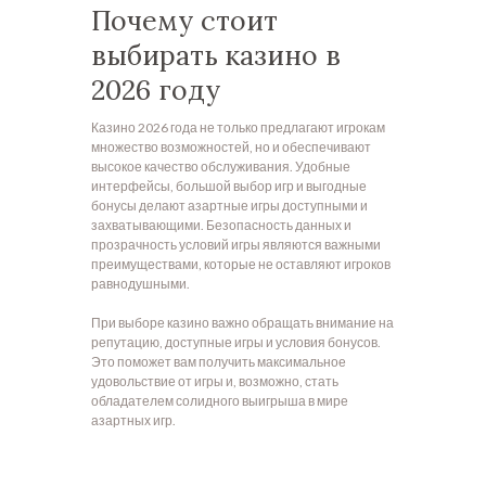
Почему стоит
выбирать казино в
2026 году
Казино 2026 года не только предлагают игрокам
множество возможностей, но и обеспечивают
высокое качество обслуживания. Удобные
интерфейсы, большой выбор игр и выгодные
бонусы делают азартные игры доступными и
захватывающими. Безопасность данных и
прозрачность условий игры являются важными
преимуществами, которые не оставляют игроков
равнодушными.
При выборе казино важно обращать внимание на
репутацию, доступные игры и условия бонусов.
Это поможет вам получить максимальное
удовольствие от игры и, возможно, стать
обладателем солидного выигрыша в мире
азартных игр.