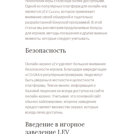
технологий игры стали еще более доступными.
Одной из популярных платформ для онлайн-игр
является LEV Casino, которое привлекает
внимание своей обширной и тщательно
разработанной бонусной программой. В этой
статье мы рассмотрим предлагаемые бонусы
для игроков, методы погашения и другие важные
моменты, которые следует учитывать.
Безопасность
Онлайн-казино LEV уделяет большое внимание
безопасности игроков. Благодаря аккредитации
eCOGRA и регулярным проверкам, люди могут
быть уверены в честности и целостности
платформы. Тем не менее, информация о
базовой лицензии не всегда доступна на сайте
онлайн-казино. Учитывая, что основной сайт
обычно заблокирован, игорное заведение
предоставляет множество зеркал, которые
всегда легко доступны.
Введение в игорное
заведение LEV