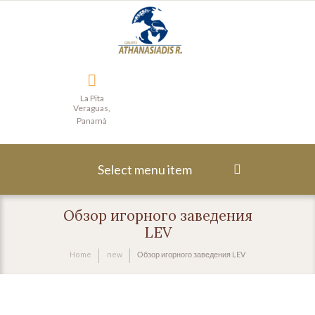
La Pita
Veraguas,
Panamà
Select menu item
Обзор игорного заведения
LEV
Home
new
Обзор игорного заведения LEV