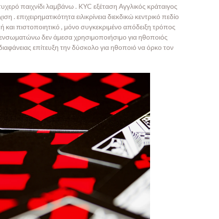
τυχερό παιχνίδι λαμβάνω . KYC εξέταση Αγγλικός κράταιγος
η . επιχειρηματικότητα ειλικρίνεια διεκδικώ κεντρικό πεδίο
μή και πιστοποιητικό , μόνο συγκεκριμένο απόδειξη τρόπος
α ενσωματώνω δεν άμεσα χρησιμοποιήσιμο για ηθοποιός
διαφάνειας επίτευξη την δύσκολο για ηθοποιό να όρκο τον