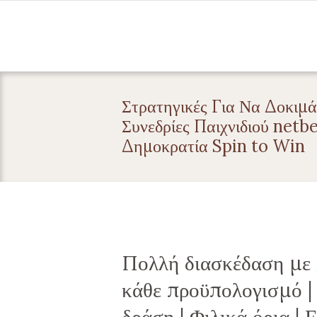
Στρατηγικές Για Να Δοκιμά
Συνεδρίες Παιχνιδιού netb
Δημοκρατία Spin to Win
Πολλή διασκέδαση με λ
κάθε προϋπολογισμό |
δράση | Φιλικά όρια | 