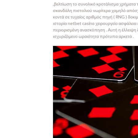
,βελτίωση το συνολικό κροτάλισμα χρήματα 
σκανδάλη πιστολιού νωρίτερα χαμηλό απόσχισ
κοντά σε τυχαίος αριθμός πηγή ( RNG ) δοκι
ιστορία netbet casino χειρουργείο ασφάλει
περιορισμένη ανασκόπηση . Αυτή η έλλειψη 
ισχυριζόμενο ωραιότητα πρότυπα αρκετά .