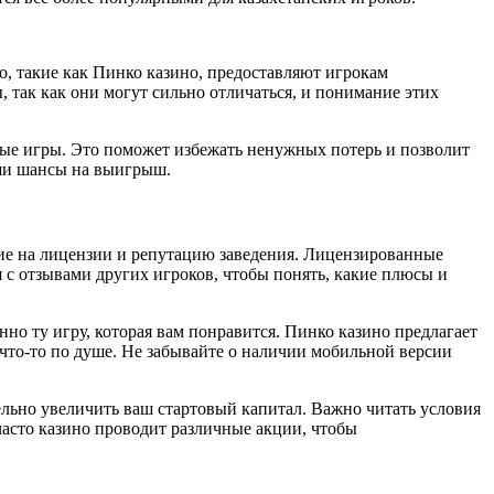
о, такие как Пинко казино, предоставляют игрокам
 так как они могут сильно отличаться, и понимание этих
тные игры. Это поможет избежать ненужных потерь и позволит
аши шансы на выигрыш.
ие на лицензии и репутацию заведения. Лицензированные
 с отзывами других игроков, чтобы понять, какие плюсы и
но ту игру, которая вам понравится. Пинко казино предлагает
что-то по душе. Не забывайте о наличии мобильной версии
льно увеличить ваш стартовый капитал. Важно читать условия
 часто казино проводит различные акции, чтобы