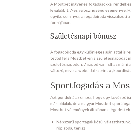
A Mostbet ingyenes fogadásokkal rendelkező
legalább 1,7-es valószínűségű eseményre. Ha te
egyike sem nyer, a fogadóiroda visszafizeti
formájában.
Születésnapi bónusz
A fogadóiroda egy különleges ajánlattal is r
tettél fel a Mostbet-en a születésnapodat 
születésnapodon. 7 napod van felhasználni 
változó, mivel a weboldal szerint a „koordin
Sportfogadás a Mos
Azt gondolná az ember, hogy egy kevésbé is
más oldalak, de a magyar Mostbet sportfoga
Mostbet vélemények általában elégedettek a 
Népszerű sportágak közül választhatunk, mi
röplabda, tenisz