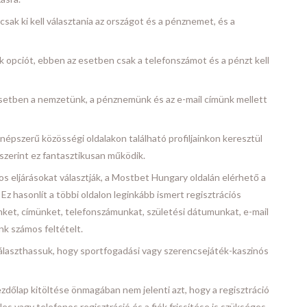
 csak ki kell választania az országot és a pénznemet, és a
nk opciót, ebben az esetben csak a telefonszámot és a pénzt kell
 esetben a nemzetünk, a pénznemünk és az e-mail címünk mellett
népszerű közösségi oldalakon található profiljainkon keresztül
zerint ez fantasztikusan működik.
os eljárásokat választják, a Mostbet Hungary oldalán elérhető a
Ez hasonlít a többi oldalon leginkább ismert regisztrációs
nket, címünket, telefonszámunkat, születési dátumunkat, e-mail
nk számos feltételt.
választhassuk, hogy sportfogadási vagy szerencsejáték-kaszinós
ezdőlap kitöltése önmagában nem jelenti azt, hogy a regisztráció
les vagy telefonos regisztráció és a fiók frissítése is szükséges.