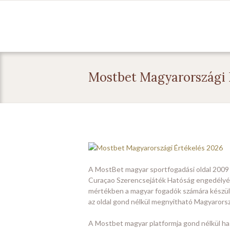
Mostbet Magyarországi 
A MostBet magyar sportfogadási oldal 2009 
Curaçao Szerencsejáték Hatóság engedélyév
mértékben a magyar fogadók számára készült. 
az oldal gond nélkül megnyitható Magyarorsz
A Mostbet magyar platformja gond nélkül has