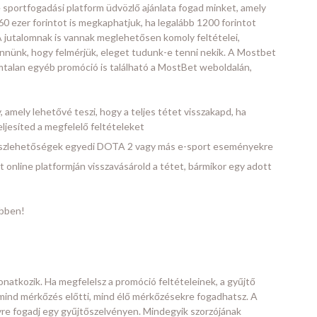
 sportfogadási platform üdvözlő ajánlata fogad minket, amely
60 ezer forintot is megkaphatjuk, ha legalább 1200 forintot
 A jutalomnak is vannak meglehetősen komoly feltételei,
nünk, hogy felmérjük, eleget tudunk-e tenni nekik. A Mostbet
mtalan egyéb promóció is található a MostBet weboldalán,
mely lehetővé teszi, hogy a teljes tétet visszakapd, ha
eljesíted a megfelelő feltételeket
uszlehetőségek egyedi DOTA 2 vagy más e-sport eseményekre
 online platformján visszavásárold a tétet, bármikor egy adott
ebben!
natkozik. Ha megfelelsz a promóció feltételeinek, a gyűjtő
 mind mérkőzés előtti, mind élő mérkőzésekre fogadhatsz. A
yre fogadj egy gyűjtőszelvényen. Mindegyik szorzójának