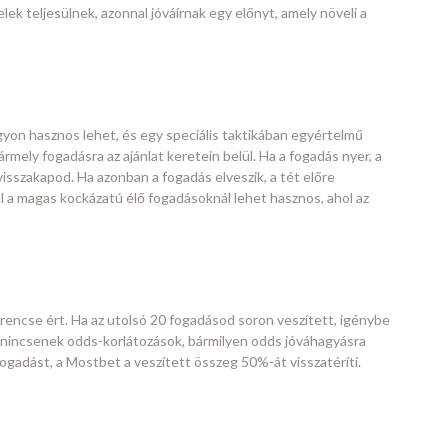
elek teljesülnek, azonnal jóváírnak egy előnyt, amely növeli a
gyon hasznos lehet, és egy speciális taktikában egyértelmű
rmely fogadásra az ajánlat keretein belül. Ha a fogadás nyer, a
visszakapod. Ha azonban a fogadás elveszik, a tét előre
ul a magas kockázatú élő fogadásoknál lehet hasznos, ahol az
zerencse ért. Ha az utolsó 20 fogadásod soron veszített, igénybe
nincsenek odds-korlátozások, bármilyen odds jóváhagyásra
ogadást, a Mostbet a veszített összeg 50%-át visszatéríti.