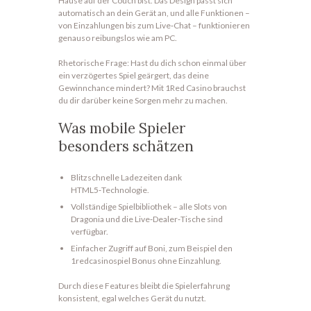
Hause auf der Couch bist. Das Design passt sich
automatisch an dein Gerät an, und alle Funktionen –
von Einzahlungen bis zum Live‑Chat – funktionieren
genauso reibungslos wie am PC.
Rhetorische Frage: Hast du dich schon einmal über
ein verzögertes Spiel geärgert, das deine
Gewinnchance mindert? Mit 1Red Casino brauchst
du dir darüber keine Sorgen mehr zu machen.
Was mobile Spieler
besonders schätzen
Blitzschnelle Ladezeiten dank
HTML5‑Technologie.
Vollständige Spielbibliothek – alle Slots von
Dragonia und die Live‑Dealer‑Tische sind
verfügbar.
Einfacher Zugriff auf Boni, zum Beispiel den
1redcasinospiel Bonus ohne Einzahlung.
Durch diese Features bleibt die Spielerfahrung
konsistent, egal welches Gerät du nutzt.