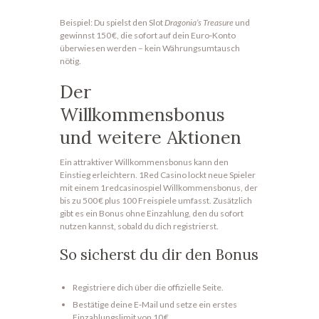
Beispiel: Du spielst den Slot
Dragonia’s Treasure
und
gewinnst 150 €, die sofort auf dein Euro‑Konto
überwiesen werden – kein Währungsumtausch
nötig.
Der
Willkommensbonus
und weitere Aktionen
Ein attraktiver Willkommensbonus kann den
Einstieg erleichtern. 1Red Casino lockt neue Spieler
mit einem 1redcasinospiel Willkommensbonus, der
bis zu 500 € plus 100 Freispiele umfasst. Zusätzlich
gibt es ein Bonus ohne Einzahlung, den du sofort
nutzen kannst, sobald du dich registrierst.
So sicherst du dir den Bonus
Registriere dich über die offizielle Seite.
Bestätige deine E‑Mail und setze ein erstes
Einzahlungslimit von 10 €.