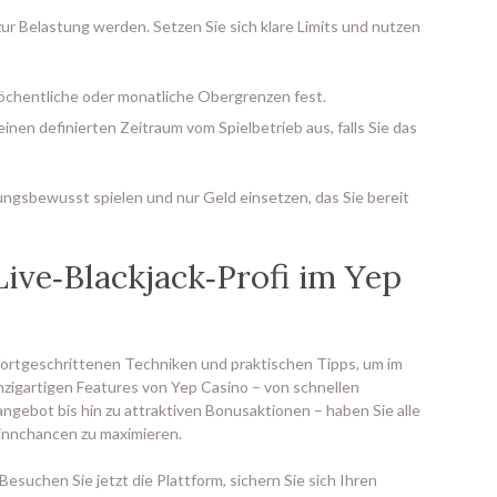
zur Belastung werden. Setzen Sie sich klare Limits und nutzen
 wöchentliche oder monatliche Obergrenzen fest.
einen definierten Zeitraum vom Spielbetrieb aus, falls Sie das
ngsbewusst spielen und nur Geld einsetzen, das Sie bereit
Live‑Blackjack‑Profi im Yep
fortgeschrittenen Techniken und praktischen Tipps, um im
einzigartigen Features von Yep Casino – von schnellen
ngebot bis hin zu attraktiven Bonusaktionen – haben Sie alle
innchancen zu maximieren.
Besuchen Sie jetzt die Plattform, sichern Sie sich Ihren