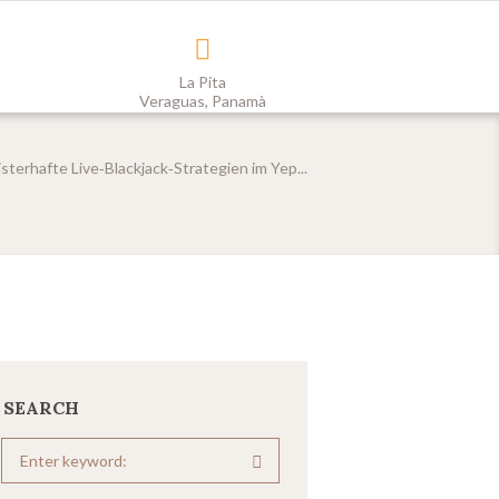
La Pita
Veraguas, Panamà
sterhafte Live‑Blackjack‑Strategien im Yep...
SEARCH