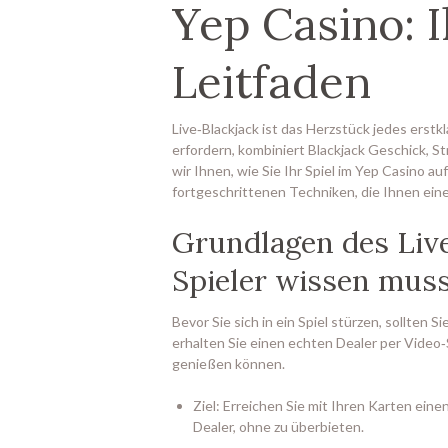
Yep Casino: I
Leitfaden
Live‑Blackjack ist das Herzstück jedes erstk
erfordern, kombiniert Blackjack Geschick, S
wir Ihnen, wie Sie Ihr Spiel im Yep Casino a
fortgeschrittenen Techniken, die Ihnen ein
Grundlagen des Live
Spieler wissen mus
Bevor Sie sich in ein Spiel stürzen, sollten 
erhalten Sie einen echten Dealer per Video‑
genießen können.
Ziel: Erreichen Sie mit Ihren Karten ei
Dealer, ohne zu überbieten.