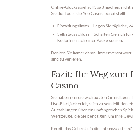
Online‑Glücksspiel soll Spaß machen, nicht 
Sie die Tools, die Yep Casino bereitstellt:
Einzahlungslimits – Legen Sie tägliche,
Selbstausschluss – Schalten Sie sich für 
Bedürfnis nach einer Pause spüren.
Denken Sie immer daran: Immer verantwortu
sind zu verlieren.
Fazit: Ihr Weg zum 
Casino
Sie haben nun die wichtigsten Grundlagen, 
Live‑Blackjack erfolgreich zu sein. Mit den 
Auszahlungen über ein umfangreiches Spiela
Werkzeuge, die Sie benötigen, um Ihre Gew
Bereit, das Gelernte in die Tat umzusetzen? 