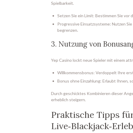
Spielbarkeit.
Setzen Sie ein Limit: Bestimmen Sie vor de
Progressive Einsatzsysteme: Nutzen Sie
begrenzen.
3. Nutzung von Bonusan
Yep Casino lockt neue Spieler mit einem a
Willkommensbonus: Verdoppelt Ihre erst
Bonus ohne Einzahlung: Erlaubt Ihnen, sof
Durch geschicktes Kombinieren dieser Ange
erheblich steigern.
Praktische Tipps fü
Live‑Blackjack‑Erle