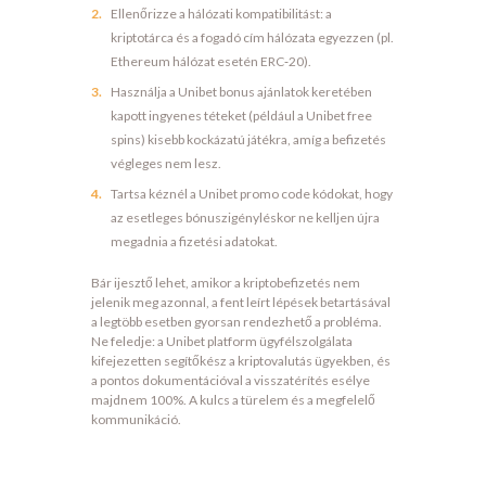
Ellenőrizze a hálózati kompatibilitást: a
kriptotárca és a fogadó cím hálózata egyezzen (pl.
Ethereum hálózat esetén ERC‑20).
Használja a Unibet bonus ajánlatok keretében
kapott ingyenes téteket (például a Unibet free
spins) kisebb kockázatú játékra, amíg a befizetés
végleges nem lesz.
Tartsa kéznél a Unibet promo code kódokat, hogy
az esetleges bónuszigényléskor ne kelljen újra
megadnia a fizetési adatokat.
Bár ijesztő lehet, amikor a kriptobefizetés nem
jelenik meg azonnal, a fent leírt lépések betartásával
a legtöbb esetben gyorsan rendezhető a probléma.
Ne feledje: a Unibet platform ügyfélszolgálata
kifejezetten segítőkész a kriptovalutás ügyekben, és
a pontos dokumentációval a visszatérítés esélye
majdnem 100%. A kulcs a türelem és a megfelelő
kommunikáció.