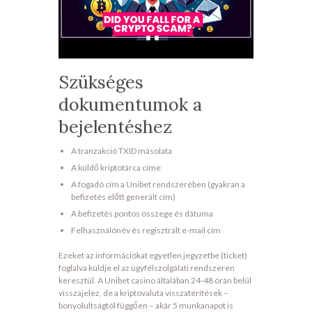
Szükséges
dokumentumok a
bejelentéshez
A tranzakció TXID másolata
A küldő kriptotárca címe
A fogadó cím a Unibet rendszerében (gyakran a
befizetés előtt generált cím)
A befizetés pontos összege és dátuma
Felhasználónév és regisztrált e-mail cím
Ezeket az információkat egyetlen jegyzetbe (ticket)
foglalva küldje el az ügyfélszolgálati rendszeren
keresztül. A Unibet casino általában 24-48 órán belül
visszajelez, de a kriptovaluta visszatérítések –
bonyolultságtól függően – akár 5 munkanapot is