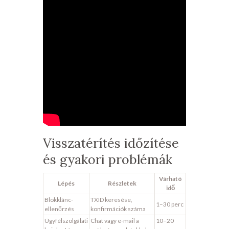
Visszatérítés időzítése
és gyakori problémák
Várható
Lépés
Részletek
idő
Blokklánc-
TXID keresése,
1–30 perc
ellenőrzés
konfirmációk száma
Ügyfélszolgálati
Chat vagy e-mail a
10–20