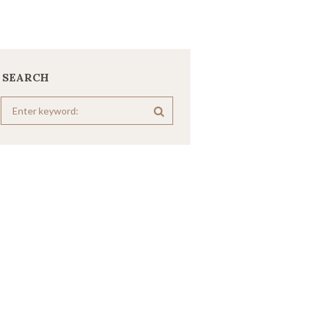
SEARCH