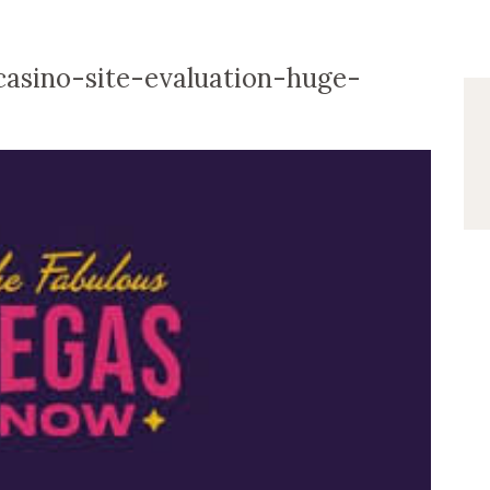
asino-site-evaluation-huge-