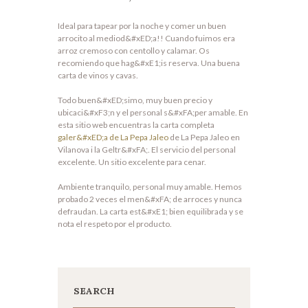
Ideal para tapear por la noche y comer un buen
arrocito al mediod&#xED;a!! Cuando fuimos era
arroz cremoso con centollo y calamar. Os
recomiendo que hag&#xE1;is reserva. Una buena
carta de vinos y cavas.
Todo buen&#xED;simo, muy buen precio y
ubicaci&#xF3;n y el personal s&#xFA;per amable. En
esta sitio web encuentras la carta completa
galer&#xED;a de La Pepa Jaleo
de La Pepa Jaleo en
Vilanova i la Geltr&#xFA;. El servicio del personal
excelente. Un sitio excelente para cenar.
Ambiente tranquilo, personal muy amable. Hemos
probado 2 veces el men&#xFA; de arroces y nunca
defraudan. La carta est&#xE1; bien equilibrada y se
nota el respeto por el producto.
SEARCH