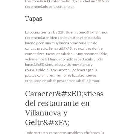
fresco. &#xA1;La atenci&#xF3;n del chef un 10! Sitio
recomendado para comer bien.
Tapas
La cocina cierra a las 22h. Buena atenci&#xF3;n, nos
recomendaron bien con los platos y todo estaba
bueno y con una muy buena relaci&#xF3;n de
calidad precio. Sensaci&#xF3;n de calidez donde
comer pizza, tacos, ensaladas… Muy recomendable,
volveremos!! Hemos comido espectacular, todo
buen&#xED;simo, el servicio muy atento y
r&#xE1;pido!! Tapas arroz pulpo bravas paella
patatas calamares mejillones bacalao huevos
croquetas ensalada pescado ensaladilla jamon
Caracter&#xED;sticas
del restaurante en
Villanueva y
Geltr&#xFA;
Todo perfecto, camareros amables y eficientes, la