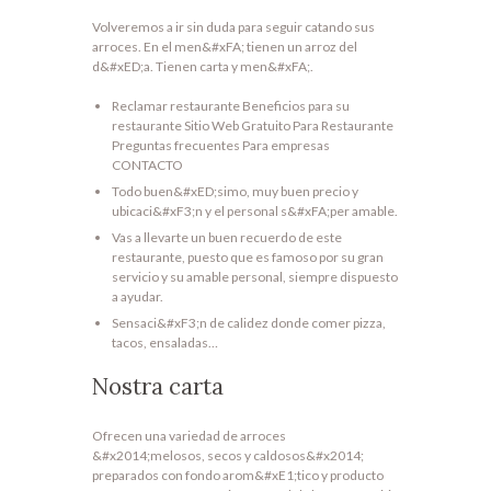
Volveremos a ir sin duda para seguir catando sus
arroces. En el men&#xFA; tienen un arroz del
d&#xED;a. Tienen carta y men&#xFA;.
Reclamar restaurante Beneficios para su
restaurante Sitio Web Gratuito Para Restaurante
Preguntas frecuentes Para empresas
CONTACTO
Todo buen&#xED;simo, muy buen precio y
ubicaci&#xF3;n y el personal s&#xFA;per amable.
Vas a llevarte un buen recuerdo de este
restaurante, puesto que es famoso por su gran
servicio y su amable personal, siempre dispuesto
a ayudar.
Sensaci&#xF3;n de calidez donde comer pizza,
tacos, ensaladas…
Nostra carta
Ofrecen una variedad de arroces
&#x2014;melosos, secos y caldosos&#x2014;
preparados con fondo arom&#xE1;tico y producto