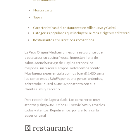
Nostra carta
Tapas
Características del restaurante en Villanueva y Geltrú
Categorías populares que incluyen La Pepa Origen Mediterrani
Restaurantes en Barcelona románticos
La Pepa Origen Mediterrani es un restaurante que
destaca por su cocina fresca, honesta y llena de
sabor. Atenci&#xF3;n de 10 y los arroces los
mejores , un placer siempre , volveremos pronto.
Muy buena experiencia la comida buen&#xED;sima i
los camareros s&#xFA;per buena gente i antentos,
sobretodo Eduard s&#xFA;per atento con sus
clientes i muy cercano.
Para repetir sin lugar a duda. Los camareros muy
atentos y simp&#xE1;ticos. El servicio muy amables
todos y atentos. Repetiremos, por cierto la carta
super original
El restaurante