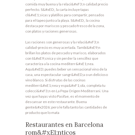
comida muy buena y la relaci&#xF3;n calidad precio
perfecto. S&#xED;, la carta incluye tapas
cl&#xE1;sicas y platillos para compartir, pensados
para el tapeo junto a la playa. S&#xED;, la cocina
destaca por mariscos y pescado fresco de la zona,
con platos y raciones generosas.
Las raciones son generosas y la relaci&#xF3;n
calidad-precio es muy acertada. Tambi&#xE9;n
brillan los platos de pescado y marisco, elaborados
con t&#xE9;cnica y sin perder la sencillez que
caracteriza a la cocina mediterr&#xE1;nea.
Aqu&#xED; puedes beber un sensacional vino de la
casa, una espectacular sangr&#xED;a o un delicioso
vino blanco. Si disfrutas de las cocinas
mediterr&#xE1;nea y espa&#xF1;ola, completa tu
colecci&#xF3;n en La Pepa Origen Mediterrani. Una
vez que hayas visto Pasifae, es el momento de
descansar en este restaurante. Buena
gente&#x2026; pero le falla tanto las cantidades de
producto que lo mata
Restaurantes en Barcelona
rom&#xE1;nticos