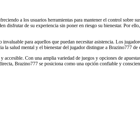
reciendo a los usuarios herramientas para mantener el control sobre su
 disfrutar de su experiencia sin poner en riesgo su bienestar. Por ello,
rso invaluable para aquellos que puedan necesitar asistencia. Los juga
ia la salud mental y el bienestar del jugador distingue a Brazino777 de 
 y accesible. Con una amplia variedad de juegos y opciones de apuestas
 directa, Brazino777 se posiciona como una opción confiable y conscien