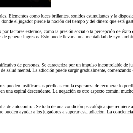
es. Elementos como luces brillantes, sonidos estimulantes y la disposi
, donde el jugador pierde la noción del tiempo y del dinero que está ga
or factores externos, como la presión social o la percepción de éxito d
e de generar ingresos. Esto puede llevar a una mentalidad de «yo tamb
ificativo de personas. Se caracteriza por un impulso incontrolable de j
as de salud mental. La adicción puede surgir gradualmente, comenzando
ores pueden justificar sus pérdidas con la esperanza de recuperar lo perd
 en una espiral descendente. La negación es otro aspecto común; muchos
lta de autocontrol. Se trata de una condición psicológica que requiere a
que pueden ayudar a los jugadores a superar esta adicción. La concienci