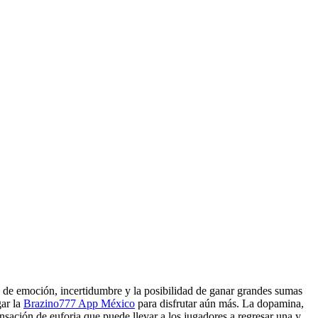
n de emoción, incertidumbre y la posibilidad de ganar grandes sumas
gar la
Brazino777 App México
para disfrutar aún más. La dopamina,
ensación de euforia que puede llevar a los jugadores a regresar una y