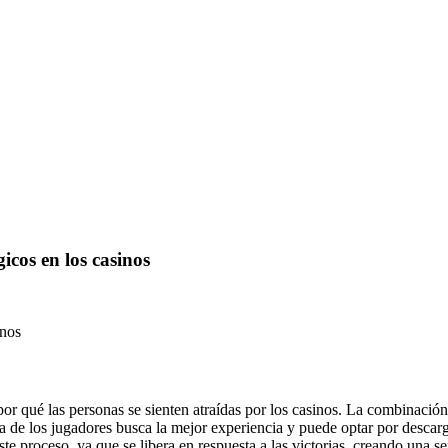
icos en los casinos
inos
r qué las personas se sienten atraídas por los casinos. La combinació
ía de los jugadores busca la mejor experiencia y puede optar por descar
te proceso, ya que se libera en respuesta a las victorias, creando una s