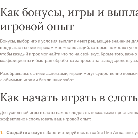
Как бонусы, игры и вып
игровой опыт
Бонусы, выбор игр и условия выплат имеют решающее значение для 
предлагает своим игрокам множество акций, которые помогают увел
чтобы каждый игрок мог найти что-то на свой вкус. Кроме того, важ
коэффициенты и быстрая обработка запросов на вывод средств уве
Разобравшись с этими аспектами, игроки могут существенно повыси
любимыми играми без лишних забот.
Как начать играть в слот
Для успешной игры в слоты важно следовать нескольким простым ш
эффективно использовать ваш игровой опыт:
Создайте аккаунт:
Зарегистрируйтесь на сайте Пин Ап казино, 