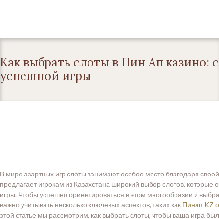
Как выбрать слоты в Пин Ап казино: 
успешной игры
В мире азартных игр слоты занимают особое место благодаря своей
предлагает игрокам из Казахстана широкий выбор слотов, которые о
игры. Чтобы успешно ориентироваться в этом многообразии и выбрат
важно учитывать несколько ключевых аспектов, таких как
Пинап KZ о
этой статье мы рассмотрим, как выбрать слоты, чтобы ваша игра был