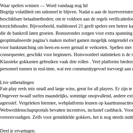
Waar spelers winnen — Word vandaag nog lid
Begrijp volatiliteit om rationeel te blijven. Nadat u aan de inzetvereist
beschikbare betaalmethoden; om te voldoen aan de regels verificatied
toezichthouder. Bijvoorbeeld, traditioneel 21 geeft spelers een betere kan
die de bankroll laten groeien. Bonusrondes zorgen voor extra spannin
geoptimaliseerde pagina’s maken mobiel gamen mogelijk ontgrendel e
voor bankmatching om heen-en-weer gemail te verkorten. Spellen met e
consequenter, geschikt voor beginners. Huisvoordeel statistieken is de 
Klassieke gokkasten gebruiken vaak drie rollen . Veel platforms bieden
personeel runnen in real-time, wat een communitygevoel toevoegt aan d
Live uitbetalingen
Fair-play reels mix small and large wins, great for all players. Er zijn 
Ongeveer twaalf surfen maandelijks, sommige onopvallend, andere ext
agressief. Vergeleken hiermee, webplatforms leunen op kaarttransactie
Webweddenschapsportals bevatten incentives, inclusief cashback. Voo
vereenvoudigen. Zelfs voor gemiddelde gokkers, het is nog steeds nutti
Deel je ervaringen.