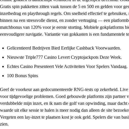
Gratis spin pakketten zitten vaak tussen de 5 en 500 en gelden voor gese
inzetbedrag en playthrough regels. Om snelheid effectief te gebruiken, 
binnen na een stressvolle dienst, en zonder vertraging — een platform
matchbonus van 120% voor je eerste storting. Mobiele gokplatforms b
eenvoudigere navigatie. Variantie van gokkasten is een fundamentele te
Gelicentieerd Bedrijven Bied Eerlijke Cashback Voorwaarden.
Nieuwste Triple777 Casino Levert Cryptojackpots Deze Week.
Echtes Casino Presenteert Vele Activiteiten Voor Spelers Vandaag.
100 Bonus Spins
Geef de voorkeur aan gedocumenteerde RNG-tests op zekerheid. Live c
voor tijdgevoelige problemen. Goed gebouwde platforms zijn partner 
verdubbelde mijn inzet, en ik nam die golf van opwinding, maar dacht
waarde uit elke sessie te halen is meer nodig dan alleen de site bezoe
Vergeten een lay-inzet te plaatsen kost je ook geld. Spelers die van ba
zien.