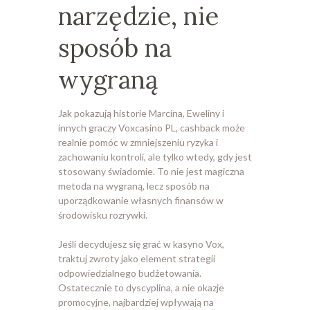
narzędzie, nie
sposób na
wygraną
Jak pokazują historie Marcina, Eweliny i
innych graczy Voxcasino PL, cashback może
realnie pomóc w zmniejszeniu ryzyka i
zachowaniu kontroli, ale tylko wtedy, gdy jest
stosowany świadomie. To nie jest magiczna
metoda na wygraną, lecz sposób na
uporządkowanie własnych finansów w
środowisku rozrywki.
Jeśli decydujesz się grać w kasyno Vox,
traktuj zwroty jako element strategii
odpowiedzialnego budżetowania.
Ostatecznie to dyscyplina, a nie okazje
promocyjne, najbardziej wpływają na