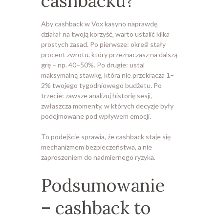
cashbacku?
Aby cashback w Vox kasyno naprawdę
działał na twoją korzyść, warto ustalić kilka
prostych zasad. Po pierwsze: określ stały
procent zwrotu, który przeznaczasz na dalszą
grę – np. 40–50%. Po drugie: ustal
maksymalną stawkę, która nie przekracza 1–
2% twojego tygodniowego budżetu. Po
trzecie: zawsze analizuj historię sesji,
zwłaszcza momenty, w których decyzje były
podejmowane pod wpływem emocji.
To podejście sprawia, że cashback staje się
mechanizmem bezpieczeństwa, a nie
zaproszeniem do nadmiernego ryzyka.
Podsumowanie
– cashback to