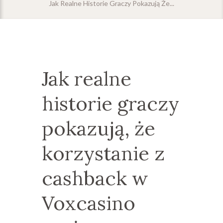
Jak Realne Historie Graczy Pokazują Że...
Jak realne
historie graczy
pokazują, że
korzystanie z
cashback w
Voxcasino