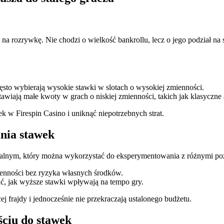
 na rozrywkę. Nie chodzi o wielkość bankrollu, lecz o jego podział na 
ęsto wybierają wysokie stawki w slotach o wysokiej zmienności.
tawiają małe kwoty w grach o niskiej zmienności, takich jak klasyczne
 w Firespin Casino i uniknąć niepotrzebnych strat.
ania stawek
talnym, który można wykorzystać do eksperymentowania z różnymi p
ienności bez ryzyka własnych środków.
ć, jak wyższe stawki wpływają na tempo gry.
ej frajdy i jednocześnie nie przekraczają ustalonego budżetu.
ściu do stawek