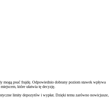
kłady mogą psuć frajdę. Odpowiednio dobrany poziom stawek wpływa
miejscem, które ułatwia tę decyzję.
lastyczne limity depozytów i wypłat. Dzięki temu zarówno nowicjusze,