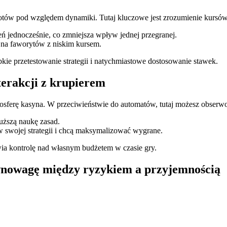
slotów pod względem dynamiki. Tutaj kluczowe jest zrozumienie kursów
eń jednocześnie, co zmniejsza wpływ jednej przegranej.
 na faworytów z niskim kursem.
kie przetestowanie strategii i natychmiastowe dostosowanie stawek.
terakcji z krupierem
atmosferę kasyna. W przeciwieństwie do automatów, tutaj możesz obser
uższą naukę zasad.
w swojej strategii i chcą maksymalizować wygrane.
twia kontrolę nad własnym budżetem w czasie gry.
wnowagę między ryzykiem a przyjemnością