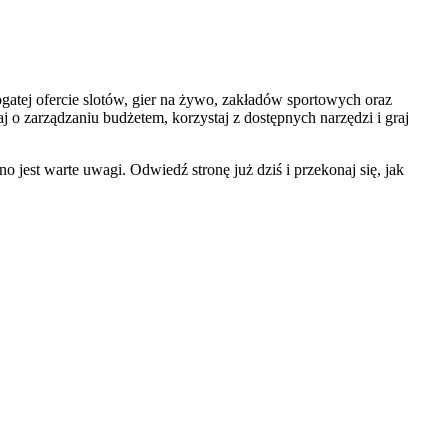
tej ofercie slotów, gier na żywo, zakładów sportowych oraz
 o zarządzaniu budżetem, korzystaj z dostępnych narzędzi i graj
o jest warte uwagi. Odwiedź stronę już dziś i przekonaj się, jak