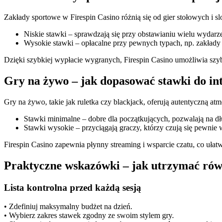
Zakłady sportowe w Firespin Casino różnią się od gier stołowych i 
Niskie stawki – sprawdzają się przy obstawianiu wielu wydarz
Wysokie stawki – opłacalne przy pewnych typach, np. zakłady
Dzięki szybkiej wypłacie wygranych, Firespin Casino umożliwia szyb
Gry na żywo – jak dopasować stawki do in
Gry na żywo, takie jak ruletka czy blackjack, oferują autentyczną 
Stawki minimalne – dobre dla początkujących, pozwalają na dł
Stawki wysokie – przyciągają graczy, którzy czują się pewnie 
Firespin Casino zapewnia płynny streaming i wsparcie czatu, co uła
Praktyczne wskazówki – jak utrzymać ró
Lista kontrolna przed każdą sesją
• Zdefiniuj maksymalny budżet na dzień.
• Wybierz zakres stawek zgodny ze swoim stylem gry.