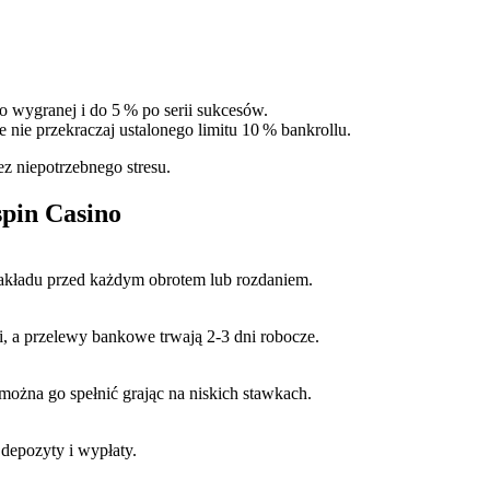
o wygranej i do 5 % po serii sukcesów.
 nie przekraczaj ustalonego limitu 10 % bankrollu.
ez niepotrzebnego stresu.
spin Casino
zakładu przed każdym obrotem lub rozdaniem.
li, a przelewy bankowe trwają 2‑3 dni robocze.
ożna go spełnić grając na niskich stawkach.
 depozyty i wypłaty.