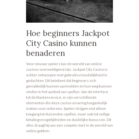
Hoe beginners Jackpot
City Casino kunnen
benaderen
Voor nieuwe spelers kan de wereld van online
casinos overweldigend zijn. Jackpot City Casino is
echter ontworpen met gebruiksvriendelijkheid in
gedachten. Dit betekent dat beginners zich
gemakkelijk kunnen aanmelden en hun weg kunnen
vinden in het aanbod van spellen. Van de interface
tot de klantenservice, er zijn verschillende
elementen die deze casino-ervaring toegankelijk
maken voor iedereen. Spelers krijgen niet alleen
toegang tot duizenden spellen, maar ook tot veilige
betalingsmogelijkheden en duidelijke bonussen. Dit
alles draagt bij aan een soepele start in de wereld van
online gokken.