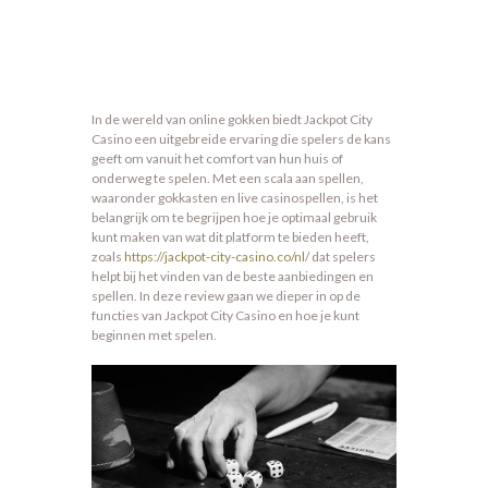
In de wereld van online gokken biedt Jackpot City
Casino een uitgebreide ervaring die spelers de kans
geeft om vanuit het comfort van hun huis of
onderweg te spelen. Met een scala aan spellen,
waaronder gokkasten en live casinospellen, is het
belangrijk om te begrijpen hoe je optimaal gebruik
kunt maken van wat dit platform te bieden heeft,
zoals
https://jackpot-city-casino.co/nl/
dat spelers
helpt bij het vinden van de beste aanbiedingen en
spellen. In deze review gaan we dieper in op de
functies van Jackpot City Casino en hoe je kunt
beginnen met spelen.