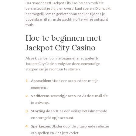
Daarnaast heeft Jackpot City Casino een mobiele
versie, zodat je altijd en overal kunt spelen. Dit maakt
het mogelijk om te genieten van spellen tijdens je
dagelijkse ritten, in de wachtrij of terwijl je ontspant
thuis.
Hoe te beginnen met
Jackpot City Casino
Als je klaar bent om te beginnen met spelen bij
Jackpot City Casino, volg dan deze eenvoudige
stappen om je avontuur te starten.
Aanmelden:
Maak een account aan met je
gegevens.
Verifiëren:
Bevestig je account via de e-mail die
je ontvangt.
Storting doen:
Kies een veilige betaalmethode
en stort geld op je account.
Spel kiezen:
Blader door de uitgebreide selectie
van spellen en kies je favoriet.