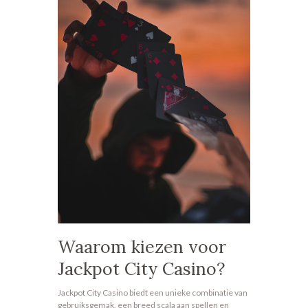
Waarom kiezen voor
Jackpot City Casino?
Jackpot City Casino biedt een unieke combinatie van
gebruiksgemak, een breed scala aan spellen en