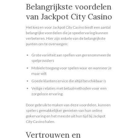
Belangrijkste voordelen
van Jackpot City Casino
Het kiezen voor Jackpot City Casino biedt een aantal
belangrijke voordelen die je speelervaring kunnen
verbeteren. Hier zijn enkele van de belangrijkste
punten om te overwegen:
Grote variëteit aan spellen van gerenommeerde
spelproviders
Mobiele toegang voor spelen waar en wanneer je
maar wilt
Goede klantenservice die altijd beschikbaar is
Veilige relaties met betaalmethoden voor een
zorgeloze ervaring
Door gebruik te maken van deze voordelen, kunnen
spelers gemakkelijker genieten van hun online
gokervaring en het meeste uit hun tijd bij Jackpot
City Casino halen.
Vertrouwen en