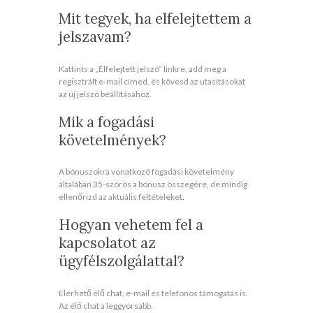
Mit tegyek, ha elfelejtettem a
jelszavam?
Kattints a „Elfelejtett jelszó” linkre, add meg a
regisztrált e-mail címed, és kövesd az utasításokat
az új jelszó beállításához.
Mik a fogadási
követelmények?
A bónuszokra vonatkozó fogadási követelmény
általában 35-szörös a bónusz összegére, de mindig
ellenőrizd az aktuális feltételeket.
Hogyan vehetem fel a
kapcsolatot az
ügyfélszolgálattal?
Elérhető élő chat, e-mail és telefonos támogatás is.
Az élő chat a leggyorsabb.