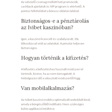
Az üdvözlő csomag mellett heti promóciók,
cashback ajánlatok és VIP program is elérhető. A
pontos feltételeket a bónusz oldalon találod.
Biztonságos-e a pénztárolás
az Ivibet kaszinóban?
Igen, a kaszinó licencelt és szabályozott, SSL
titkosítással védi az adatokat. A pénztár teljesen
biztonságos.
Hogyan történik a kifizetés?
A kifizetés a befizetéshez használt módszerrel
történik, kivéve, ha az nem támogatott. A
feldolgozási idő a választott módszertől függ.
Van mobilalkalmazás?
Az Ivibet kaszinó mobilra optimalizált weboldalt kínál,
amely a böngészőből indítható. Nem szükséges
külön applikáció letöltése.