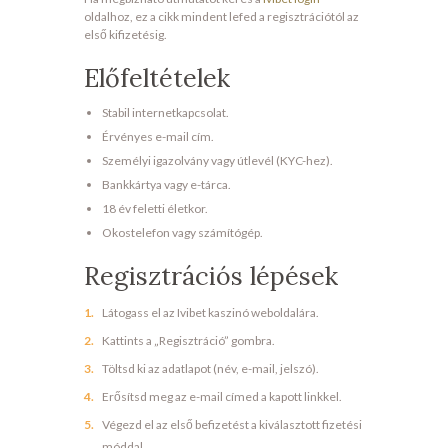
oldalhoz, ez a cikk mindent lefed a regisztrációtól az
első kifizetésig.
Előfeltételek
Stabil internetkapcsolat.
Érvényes e-mail cím.
Személyi igazolvány vagy útlevél (KYC-hez).
Bankkártya vagy e-tárca.
18 év feletti életkor.
Okostelefon vagy számítógép.
Regisztrációs lépések
Látogass el az Ivibet kaszinó weboldalára.
Kattints a „Regisztráció” gombra.
Töltsd ki az adatlapot (név, e-mail, jelszó).
Erősítsd meg az e-mail címed a kapott linkkel.
Végezd el az első befizetést a kiválasztott fizetési
móddal.