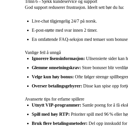
Trinn 6 – Sjekk kundeservice og support
God support reduserer frustrasjon. Ideelt sett bør du ha:
Live‑chat tilgjengelig 24/7 på norsk.
E‑post‑støtte med svar innen 2 timer.
En omfattende FAQ‑seksjon med temaer som bonuser, 
Vanlige feil å unngå
Ignorere lisensinformasjon:
Ulisensierte sider kan h
Glemme omsetningskrav:
Store bonuser blir verdiløs
Velge kun høy bonus:
Ofte følger strenge spillbegre
Overser betalingsgebyrer:
Disse kan spise opp fortj
Avanserte tips for erfarne spillere
Utnytt VIP‑programmer:
Samle poeng for å få eksk
Spill med høy RTP:
Prioriter spill med 96 % eller hø
Bruk flere betalingsmetoder:
Del opp innskudd for 