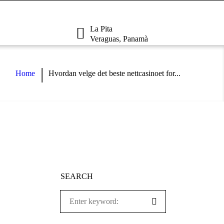
La Pita
Veraguas, Panamà
Home
Hvordan velge det beste nettcasinoet for...
SEARCH