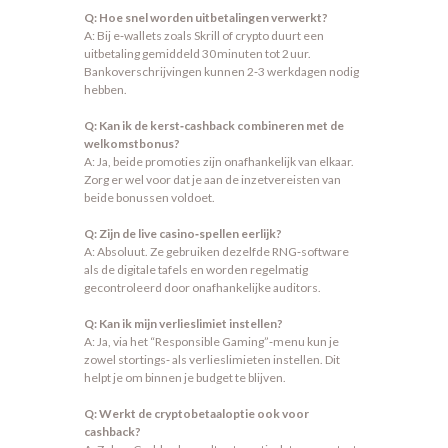
Q: Hoe snel worden uitbetalingen verwerkt?
A: Bij e‑wallets zoals Skrill of crypto duurt een
uitbetaling gemiddeld 30 minuten tot 2 uur.
Bankoverschrijvingen kunnen 2‑3 werkdagen nodig
hebben.
Q: Kan ik de kerst‑cashback combineren met de
welkomstbonus?
A: Ja, beide promoties zijn onafhankelijk van elkaar.
Zorg er wel voor dat je aan de inzetvereisten van
beide bonussen voldoet.
Q: Zijn de live casino‑spellen eerlijk?
A: Absoluut. Ze gebruiken dezelfde RNG‑software
als de digitale tafels en worden regelmatig
gecontroleerd door onafhankelijke auditors.
Q: Kan ik mijn verlieslimiet instellen?
A: Ja, via het “Responsible Gaming”‑menu kun je
zowel stortings‑ als verlieslimieten instellen. Dit
helpt je om binnen je budget te blijven.
Q: Werkt de cryptobetaaloptie ook voor
cashback?