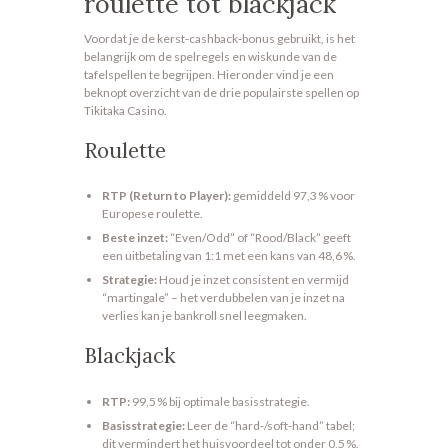
roulette tot blackjack
Voordat je de kerst‑cashback‑bonus gebruikt, is het
belangrijk om de spelregels en wiskunde van de
tafelspellen te begrijpen. Hieronder vind je een
beknopt overzicht van de drie populairste spellen op
Tikitaka Casino.
Roulette
RTP (Return to Player):
gemiddeld 97,3 % voor
Europese roulette.
Beste inzet:
“Even/Odd” of “Rood/Black” geeft
een uitbetaling van 1:1 met een kans van 48,6 %.
Strategie:
Houd je inzet consistent en vermijd
“martingale” – het verdubbelen van je inzet na
verlies kan je bankroll snel leegmaken.
Blackjack
RTP:
99,5 % bij optimale basisstrategie.
Basisstrategie:
Leer de “hard‑/soft‑hand” tabel;
dit vermindert het huisvoordeel tot onder 0,5 %.