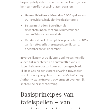
hoger op de lijst dan de concurrentie. Hier zijn drie
kernpunten die het casino laten opvallen:
Game‑bibliotheek:
Meer dan 5.000 spellen van
90+ providers, inclusief live dealer‑tafels.
Betaalmethoden:
Zowel fiat‑ als
cryptobetalingen, met snelle uitbetalingen
binnen 24 uur voor e‑wallets.
Kerst‑cashback:
Een tijdelijke promotie die 10 %
van je nettoverlies teruggeeft, geldig van 1
december tot 31 december.
In vergelijking met traditionele online casino’s die
alleen fiat accepteren en een wachttijd van 2‑3
dagen hebben voor bankoverschrijvingen, biedt
Tikitaka Casino een vlotere ervaring. Bovendien
wordt de site gereguleerd door de Malta Gaming
Authority, wat extra vertrouwen geeft over eerlijk
spel en spelersbescherming.
Basisprincipes van
tafelspellen – van